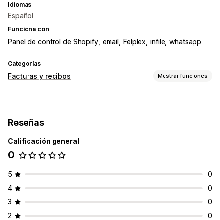
Idiomas
Español
Funciona con
Panel de control de Shopify
email
Felplex
infile
whatsapp
Categorías
Facturas y recibos
Mostrar funciones
Tipos de documentos
Facturas
Recibos
Pedidos preliminares
Devoluciones
Reseñas
Gestión de archivos
Calificación general
Automatización de correos electrónicos
0
Generación de PDF
Impresión y exportación
Informes
5
0
4
0
3
0
2
0