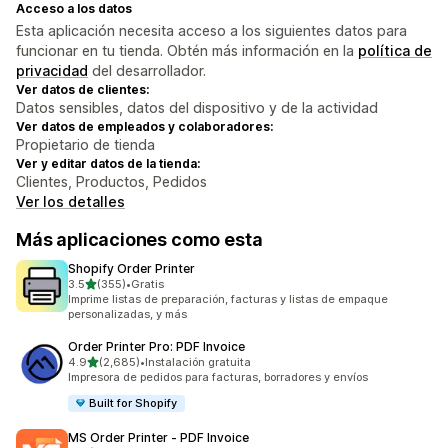
Acceso a los datos
Esta aplicación necesita acceso a los siguientes datos para
funcionar en tu tienda. Obtén más información en la
política de
privacidad
del desarrollador.
Ver datos de clientes:
Datos sensibles, datos del dispositivo y de la actividad
Ver datos de empleados y colaboradores:
Propietario de tienda
Ver y editar datos de la tienda:
Clientes, Productos, Pedidos
Ver los detalles
Más aplicaciones como esta
Shopify Order Printer
de 5 estrellas
3.5
(355)
•
Gratis
355 reseñas en total
Imprime listas de preparación, facturas y listas de empaque
personalizadas, y más
Order Printer Pro: PDF Invoice
de 5 estrellas
4.9
(2,685)
•
Instalación gratuita
2685 reseñas en total
Impresora de pedidos para facturas, borradores y envíos
Built for Shopify
MS Order Printer ‑ PDF Invoice