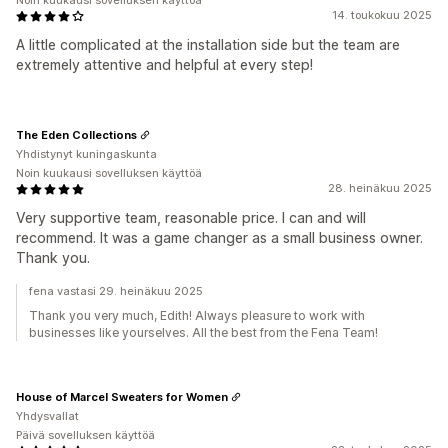
Noin kuukausi sovelluksen käyttöä
14. toukokuu 2025
A little complicated at the installation side but the team are
extremely attentive and helpful at every step!
The Eden Collections
Yhdistynyt kuningaskunta
Noin kuukausi sovelluksen käyttöä
28. heinäkuu 2025
Very supportive team, reasonable price. I can and will
recommend. It was a game changer as a small business owner.
Thank you.
fena vastasi 29. heinäkuu 2025
Thank you very much, Edith! Always pleasure to work with
businesses like yourselves. All the best from the Fena Team!
House of Marcel Sweaters for Women
Yhdysvallat
Päivä sovelluksen käyttöä