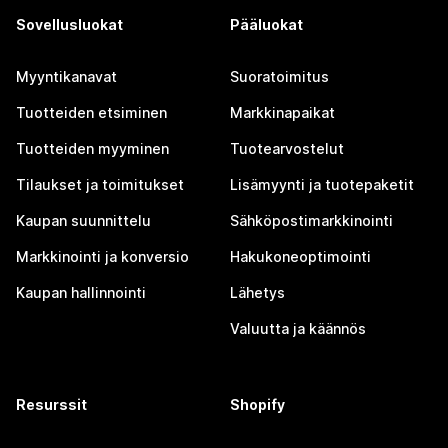
Sovellusluokat
Pääluokat
Myyntikanavat
Suoratoimitus
Tuotteiden etsiminen
Markkinapaikat
Tuotteiden myyminen
Tuotearvostelut
Tilaukset ja toimitukset
Lisämyynti ja tuotepaketit
Kaupan suunnittelu
Sähköpostimarkkinointi
Markkinointi ja konversio
Hakukoneoptimointi
Kaupan hallinnointi
Lähetys
Valuutta ja käännös
Resurssit
Shopify