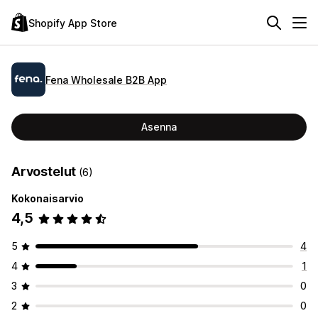
Shopify App Store
Fena Wholesale B2B App
Asenna
Arvostelut
(6)
Kokonaisarvio
4,5
5
4
4
1
3
0
2
0