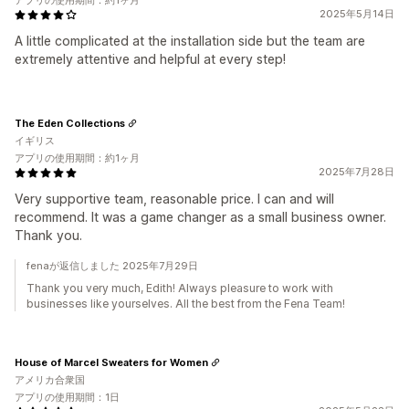
アプリの使用期間：約1ヶ月
2025年5月14日
A little complicated at the installation side but the team are
extremely attentive and helpful at every step!
The Eden Collections
イギリス
アプリの使用期間：約1ヶ月
2025年7月28日
Very supportive team, reasonable price. I can and will
recommend. It was a game changer as a small business owner.
Thank you.
fenaが返信しました 2025年7月29日
Thank you very much, Edith! Always pleasure to work with
businesses like yourselves. All the best from the Fena Team!
House of Marcel Sweaters for Women
アメリカ合衆国
アプリの使用期間：1日