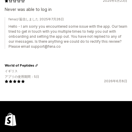
2025年5月23日
Never was able to log in
fenaが返信しました 2025年7月28日
Hello - I am sorry you encountered some issue with the app. Our team
tried to get in touch with you multiple times to help you out with
onboarding and setting the app out. You have not replied to any of
our messages. Is there anything we could do to rectify this review?
Please email support@fena.co
World of Peptides
イギリス
アプリの使用期間：5日
2026年6月8日