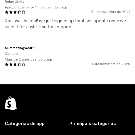
Reino Unido
Aproximadamente 1 hora usando o app
10 de novembro de 2021
Roel was helpful! ive just signed up for it. will update once ive
used it for a while! so far so good
Summitdogwear
Canadá
Mais de 2 anos usando o app
14 de novembro de 2025
Categorias de app
Principais categorias