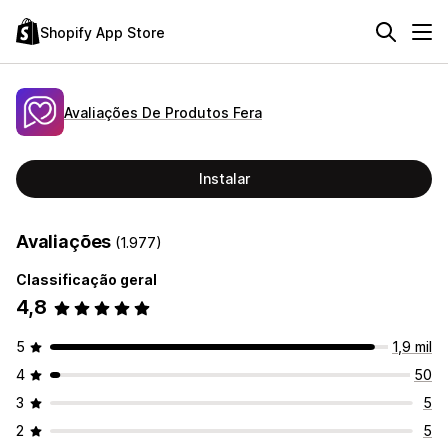
Shopify App Store
Avaliações De Produtos Fera
Instalar
Avaliações
(1.977)
Classificação geral
4,8
5
1,9 mil
4
50
3
5
2
5