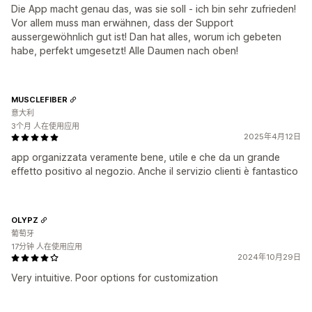
Die App macht genau das, was sie soll - ich bin sehr zufrieden!
Vor allem muss man erwähnen, dass der Support
aussergewöhnlich gut ist! Dan hat alles, worum ich gebeten
habe, perfekt umgesetzt! Alle Daumen nach oben!
MUSCLEFIBER
意大利
3个月 人在使用应用
2025年4月12日
app organizzata veramente bene, utile e che da un grande
effetto positivo al negozio. Anche il servizio clienti è fantastico
OLYPZ
葡萄牙
17分钟 人在使用应用
2024年10月29日
Very intuitive. Poor options for customization