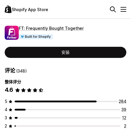
Shopify App Store
FT: Frequently Bought Together
Built for Shopify
安装
评论
(348)
整体评分
4.6
5
284
4
39
3
12
2
2