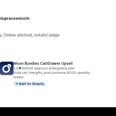
olupracovnících:
y, Online obchod, ostatní údaje
Moon Bundles CartDrawer Upsell
z 5 hvězd
5,0
(595)
•
K dispozici je bezplatný plán
Celkový počet recenzí: 595
Slide cart, free gifts, post purchase, BOGO, quantity
breaks
Built for Shopify