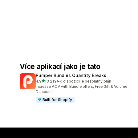
Více aplikací jako je tato
Pumper Bundles Quantity Breaks
z 5 hvězd
4,9
(3 219)
•
K dispozici je bezplatný plán
Celkový počet recenzí: 3219
Increase AOV with Bundle offers, Free Gift & Volume
Discount!
Built for Shopify