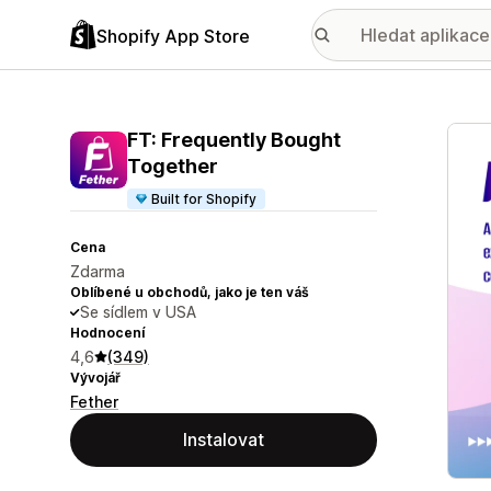
Shopify App Store
Galer
FT: Frequently Bought
Together
Built for Shopify
Cena
Zdarma
Oblíbené u obchodů, jako je ten váš
Se sídlem v USA
Hodnocení
4,6
(349)
Vývojář
Fether
Instalovat