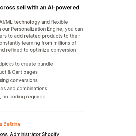
ross sell with an AI-powered
 AI/ML technology and flexible
 our Personalization Engine, you can
rs to add related products to their
onstantly learning from millions of
and refined to optimize conversion
picks to create bundle
duct & Cart pages
asing conversions
des and combinations
, no coding required
a čeština
low
Administrátor Shopify