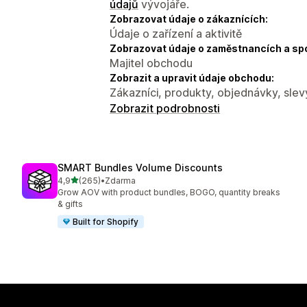
údajů
vývojáře.
Zobrazovat údaje o zákaznících:
Údaje o zařízení a aktivitě
Zobrazovat údaje o zaměstnancích a sp
Majitel obchodu
Zobrazit a upravit údaje obchodu:
Zákazníci, produkty, objednávky, slev
Zobrazit podrobnosti
SMART Bundles Volume Discounts
z 5 hvězd
4,9
(265)
•
Zdarma
Celkový počet recenzí: 265
Grow AOV with product bundles, BOGO, quantity breaks
& gifts
Built for Shopify