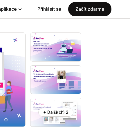
aplikace
Přihlásit se
Začít zdarma
+ Další(ch) 2