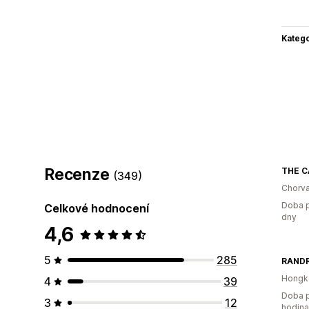
Katego
Recenze
THE C
(349)
Chorv
Doba p
Celkové hodnocení
dny
4,6
5
285
RANDR
Hongk
4
39
Doba p
3
12
hodin