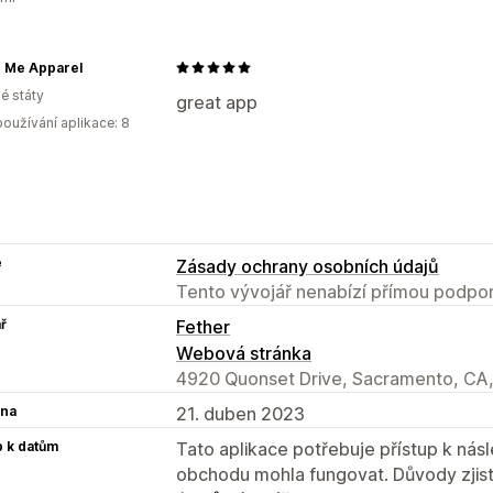
Sčítání slev
Automatizace
Cílení
Ge
Označování štítky
Filtrování
Sledová
n Me Apparel
é státy
great app
oužívání aplikace: 8
e
Zásady ochrany osobních údajů
Tento vývojář nenabízí přímou podpor
ř
Fether
Webová stránka
4920 Quonset Drive, Sacramento, CA
na
21. duben 2023
p k datům
Tato aplikace potřebuje přístup k ná
obchodu mohla fungovat. Důvody zjist