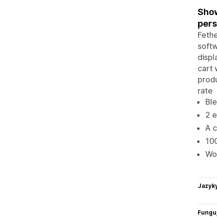
Show
pers
Fethe
softw
displ
cart 
produ
rate
Bl
2 e
A c
100
Wor
Jazyk
Funguj