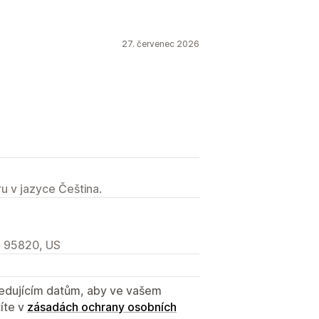
olokace
Segmentace
ní
Vykazování
Analytika
27. červenec 2026
u v jazyce Čeština.
, 95820, US
sledujícím datům, aby ve vašem
íte v
zásadách ochrany osobních