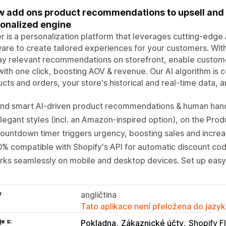
 add ons product recommendations to upsell and c
onalized engine
r is a personalization platform that leverages cutting-edge
are to create tailored experiences for your customers. With
ay relevant recommendations on storefront, enable custome
with one click, boosting AOV & revenue. Our AI algorithm is c
cts and orders, your store's historical and real-time data, 
end smart AI-driven product recommendations & human hand
legant styles (incl. an Amazon-inspired option), on the Pro
ountdown timer triggers urgency, boosting sales and incre
% compatible with Shopify's API for automatic discount co
ks seamlessly on mobile and desktop devices. Set up easy
y
angličtina
Tato aplikace není přeložena do jazyk
e s:
Pokladna
Zákaznické účty
Shopify F