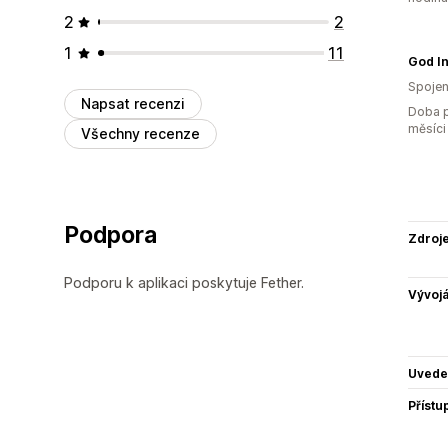
2
2
1
11
God I
Spojen
Napsat recenzi
Doba p
měsíci
Všechny recenze
Podpora
Zdroj
Podporu k aplikaci poskytuje Fether.
Vývojá
Uvede
Přístu