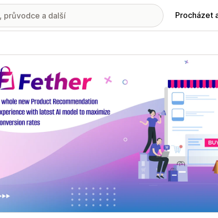
Procházet 
ie propagovaných obrázků