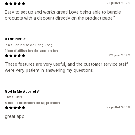
21 juillet 2026
Automatisations
Ciblage
Géolocalisation
Segmentation
Easy to set up and works great! Love being able to bundle
Balisage
Filtrage
Suivi
Rapports
Analyses de données
products with a discount directly on the product page."
RANDRIDE
R.A.S. chinoise de Hong Kong
1 jour d’utilisation de l’application
26 juin 2026
These features are very useful, and the customer service staff
were very patient in answering my questions.
God In Me Apparel
États-Unis
8 mois d’utilisation de l’application
27 juillet 2026
great app