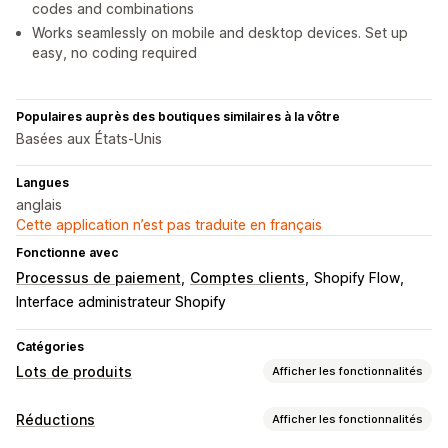
codes and combinations
Works seamlessly on mobile and desktop devices. Set up
easy, no coding required
Populaires auprès des boutiques similaires à la vôtre
Basées aux États-Unis
Langues
anglais
Cette application n’est pas traduite en français
Fonctionne avec
Processus de paiement
Comptes clients
Shopify Flow
Interface administrateur Shopify
Catégories
Lots de produits
Afficher les fonctionnalités
Types de lots
Réductions
Afficher les fonctionnalités
Lots fixes
Multipacks
Lots mixtes
Lots variés