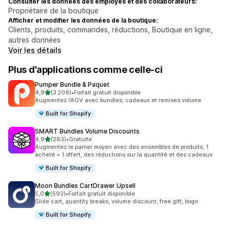
Consulter les données des employés et des collaborateurs:
Propriétaire de la boutique
Afficher et modifier les données de la boutique:
Clients, produits, commandes, réductions, Boutique en ligne,
autres données
Voir les détails
Plus d’applications comme celle-ci
Pumper Bundle & Paquet
étoile(s) sur 5
4,9
(3 209)
•
Forfait gratuit disponible
3209 avis au total
Augmentez l’AOV avec bundles, cadeaux et remises volume
Built for Shopify
SMART Bundles Volume Discounts
étoile(s) sur 5
4,9
(263)
•
Gratuite
263 avis au total
Augmentez le panier moyen avec des ensembles de produits, 1
acheté = 1 offert, des réductions sur la quantité et des cadeaux
Built for Shopify
Moon Bundles CartDrawer Upsell
étoile(s) sur 5
5,0
(593)
•
Forfait gratuit disponible
593 avis au total
Slide cart, quantity breaks, volume discount, free gift, bogo
Built for Shopify