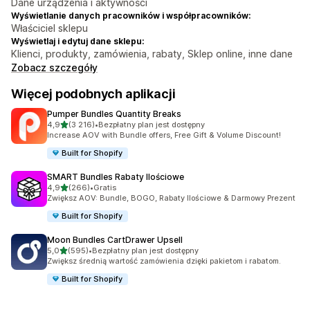
Dane urządzenia i aktywności
Wyświetlanie danych pracowników i współpracowników:
Właściciel sklepu
Wyświetlaj i edytuj dane sklepu:
Klienci, produkty, zamówienia, rabaty, Sklep online, inne dane
Zobacz szczegóły
Więcej podobnych aplikacji
Pumper Bundles Quantity Breaks
na 5 gwiazdek
4,9
(3 216)
•
Bezpłatny plan jest dostępny
Łączna liczba recenzji: 3216
Increase AOV with Bundle offers, Free Gift & Volume Discount!
Built for Shopify
SMART Bundles Rabaty Ilościowe
na 5 gwiazdek
4,9
(266)
•
Gratis
Łączna liczba recenzji: 266
Zwiększ AOV: Bundle, BOGO, Rabaty Ilościowe & Darmowy Prezent
Built for Shopify
Moon Bundles CartDrawer Upsell
na 5 gwiazdek
5,0
(595)
•
Bezpłatny plan jest dostępny
Łączna liczba recenzji: 595
Zwiększ średnią wartość zamówienia dzięki pakietom i rabatom.
Built for Shopify