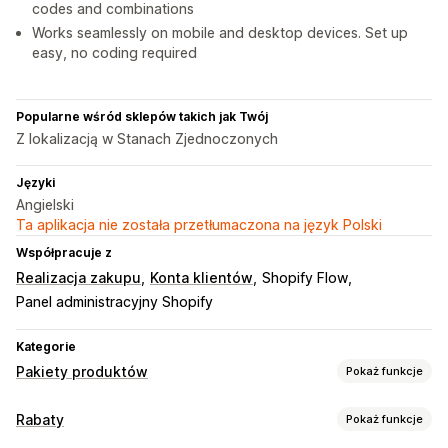
codes and combinations
Works seamlessly on mobile and desktop devices. Set up
easy, no coding required
Popularne wśród sklepów takich jak Twój
Z lokalizacją w Stanach Zjednoczonych
Języki
Angielski
Ta aplikacja nie została przetłumaczona na język Polski
Współpracuje z
Realizacja zakupu
Konta klientów
Shopify Flow
Panel administracyjny Shopify
Kategorie
Pakiety produktów
Pokaż funkcje
Typy pakietów
Rabaty
Pokaż funkcje
Stałe pakiety
Wielopaki
Pakiety mieszane