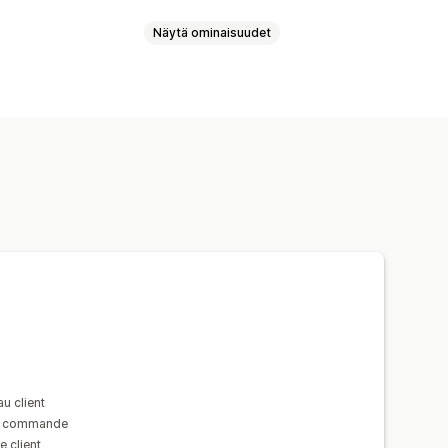
Näytä ominaisuudet
stukset
Tulliasiakirjat
t
Verojen laskeminen
Mallit
Logot
inti
Raportit
tojen vienti
u client
la commande
 client