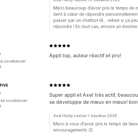
Merci beaucoup d’avoir pris le temps de me
tient à cœur de répondre personnellement 
passer par un chatbot IA… même si ça pe
répondre ! En tout cas, encore un énorme 
a
Appli top, auteur réactif et pro!
ää sovelluksen
ä
FIVE
a
Super appli et Axel très actif, beauco
vää sovelluksen
se développe de mieux en mieux! bon
ä
Axel Hardy vastasi 1. kesäkuu 2026
Merci à vous d'avoir pris le temps de lais
encouragements 😊