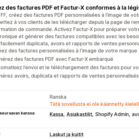
z des factures PDF et Factur-X conformes à la légi
FF, créez des factures PDF personnalisées à l’image de vot
ttez à vos clients de les télécharger depuis la page de re
rmation de commande. Activez Factur-X pour préparer votre 
ronique et générer des factures compatibles avec les bes
 facilement duplicata, avoirs et rapports de ventes personna
ez des factures personnalisées à l'image de votre marque
nérez des factures PDF avec Factur-X embarqué
omatisez l’envoi et le téléchargement des factures pour vos
érez avoirs, duplicata et rapports de ventes personnalisés
Ranska
Tätä sovellusta ei ole käännetty kiele
 seuraavan kanssa:
Kassa
Asiakastilit
Shopify Admin
avo
t
Laskut ja kuitit