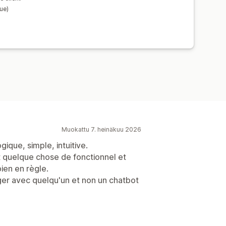
que)
Muokattu 7. heinäkuu 2026
gique, simple, intuitive.
ait quelque chose de fonctionnel et
ien en règle.
ger avec quelqu'un et non un chatbot