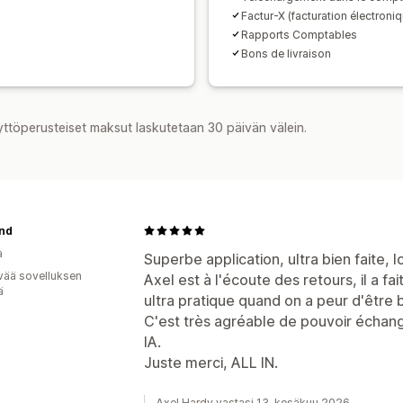
Factur-X (facturation électroni
Rapports Comptables
Bons de livraison
yttöperusteiset maksut laskutetaan 30 päivän välein.
ind
a
Superbe application, ultra bien faite, lo
vää sovelluksen
Axel est à l'écoute des retours, il a f
ä
ultra pratique quand on a peur d'être b
C'est très agréable de pouvoir échan
IA.
Juste merci, ALL IN.
Axel Hardy vastasi 13. kesäkuu 2026