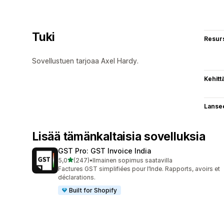
Tuki
Resurs
Sovellustuen tarjoaa Axel Hardy.
Kehitt
Lanse
Lisää tämänkaltaisia sovelluksia
GST Pro: GST Invoice India
/ 5 tähteä
5,0
(247)
•
Ilmainen sopimus saatavilla
247 arvostelua yhteensä
Factures GST simplifiées pour l’Inde. Rapports, avoirs et
déclarations.
Built for Shopify