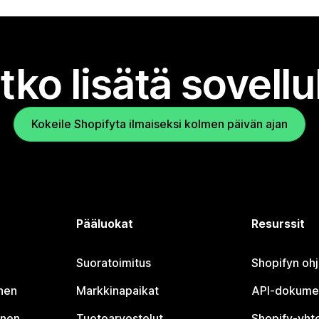
tko lisätä sovell
Kokeile Shopifyta ilmaiseksi kolmen päivän ajan
Pääluokat
Resurssit
Suoratoimitus
Shopifyn oh
nen
Markkinapaikat
API-dokume
inen
Tuotearvostelut
Shopify-yht