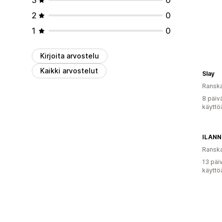
2
0
1
0
Kirjoita arvostelu
Kaikki arvostelut
Slay
Ransk
8 päiv
käyttö
ILANN
Ransk
13 päi
käyttö