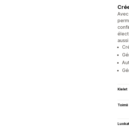
Crée
Avec 
perme
confi
élect
aussi
Cré
Gé
Aut
Gén
Kielet
Toimii
Luoka