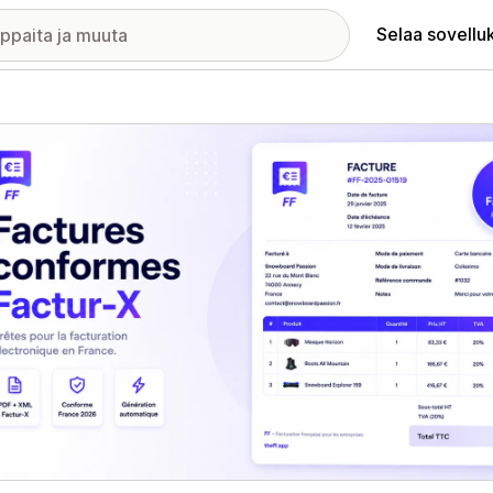
Selaa sovellu
elykuvagalleria