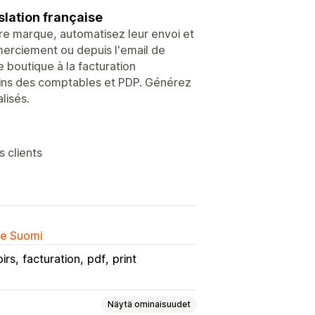
slation française
re marque, automatisez leur envoi et
merciement ou depuis l'email de
boutique à la facturation
oins des comptables et PDP. Générez
lisés.
 clients
lle Suomi
irs
facturation
pdf
print
Näytä ominaisuudet