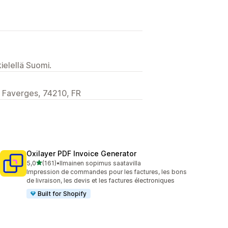
ielellä Suomi.
 Faverges, 74210, FR
Oxilayer PDF Invoice Generator
/ 5 tähteä
5,0
(161)
•
Ilmainen sopimus saatavilla
161 arvostelua yhteensä
Impression de commandes pour les factures, les bons
de livraison, les devis et les factures électroniques
Built for Shopify