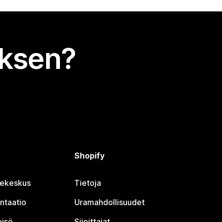
uksen?
Shopify
jekeskus
Tietoja
ntaatio
Uramahdollisuudet
eisö
Sijoittajat