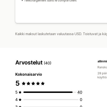
Téléchargement dans le compte client
Kaikki maksut laskutetaan valuutassa USD. Toistuvat ja kä
Arvostelut
allinm
(40)
Ransk
28 päi
Kokonaisarvio
käyttö
5
5
40
4
0
3
0