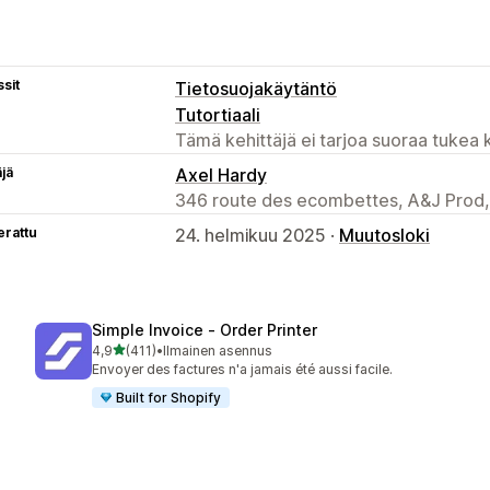
sit
Tietosuojakäytäntö
Tutortiaali
Tämä kehittäjä ei tarjoa suoraa tukea k
äjä
Axel Hardy
346 route des ecombettes, A&J Prod,
erattu
24. helmikuu 2025 ·
Muutosloki
Simple Invoice ‑ Order Printer
/ 5 tähteä
4,9
(411)
•
Ilmainen asennus
411 arvostelua yhteensä
Envoyer des factures n'a jamais été aussi facile.
Built for Shopify