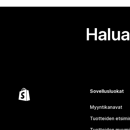
Halua
Sovellusluokat
Myyntikanavat
Tuotteiden etsimi
Tuotteiden myym