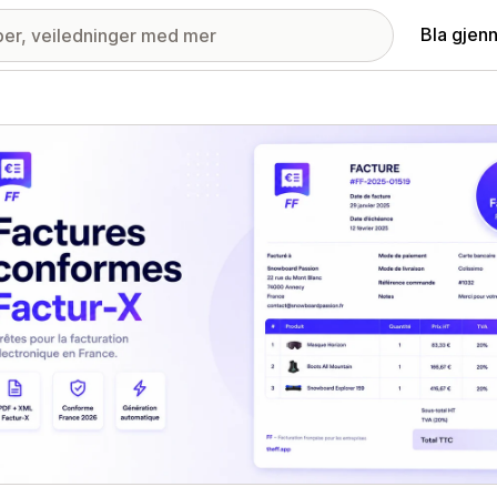
Bla gjen
ri med fremhevede bilder