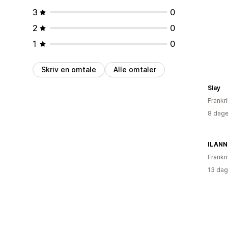
3
0
2
0
1
0
Skriv en omtale
Alle omtaler
Slay
Frankr
8 dage
ILANN
Frankr
13 dag