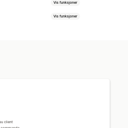
Vis funksjoner
Vis funksjoner
Bestillingsbekreftelser
mer
Avgiftsberegning
Maler
r
Rapporter
u client
la commande