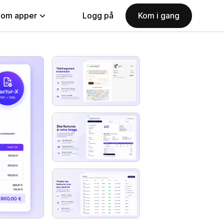
nom apper
Logg på
Kom i gang