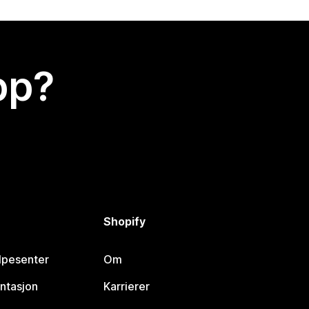
app?
Shopify
lpesenter
Om
ntasjon
Karrierer