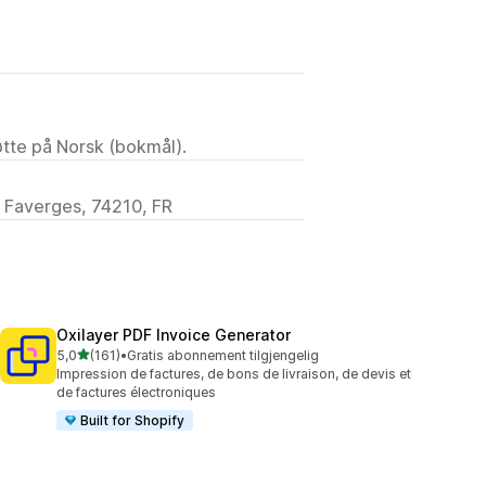
tøtte på Norsk (bokmål).
 Faverges, 74210, FR
Oxilayer PDF Invoice Generator
av 5 stjerner
5,0
(161)
•
Gratis abonnement tilgjengelig
Totalt 161 omtaler
Impression de factures, de bons de livraison, de devis et
de factures électroniques
Built for Shopify