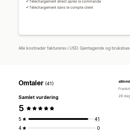
Téléchargement direct après la commande
Téléchargement dans le compte client
Alle kostnader faktureres i USD. Gjentagende og bruksbase
Omtaler
allinm
(41)
Frankr
28 dag
Samlet vurdering
5
5
41
4
0