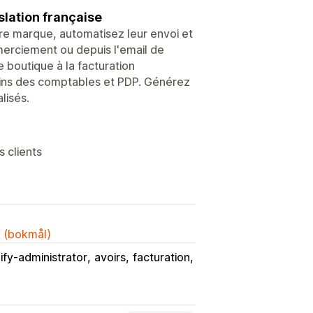
slation française
re marque, automatisez leur envoi et
merciement ou depuis l'email de
boutique à la facturation
oins des comptables et PDP. Générez
lisés.
 clients
k (bokmål)
ify-administrator
avoirs
facturation