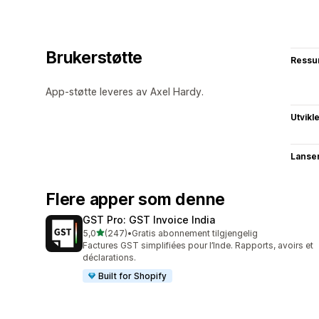
Brukerstøtte
Ressu
App-støtte leveres av Axel Hardy.
Utvikl
Lanse
Flere apper som denne
GST Pro: GST Invoice India
av 5 stjerner
5,0
(247)
•
Gratis abonnement tilgjengelig
Totalt 247 omtaler
Factures GST simplifiées pour l’Inde. Rapports, avoirs et
déclarations.
Built for Shopify