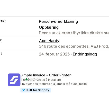
rser
Personvernerklæring
Opplæring
Denne utvikleren tilbyr ikke direkte s
er
Axel Hardy
346 route des ecombettes, A&J Prod,
rt
24. februar 2025 ·
Endringslogg
Simple Invoice ‑ Order Printer
av 5 stjerner
4,9
(410)
•
Gratis å installere
Totalt 410 omtaler
Envoyer des factures n'a jamais été aussi facile.
Built for Shopify