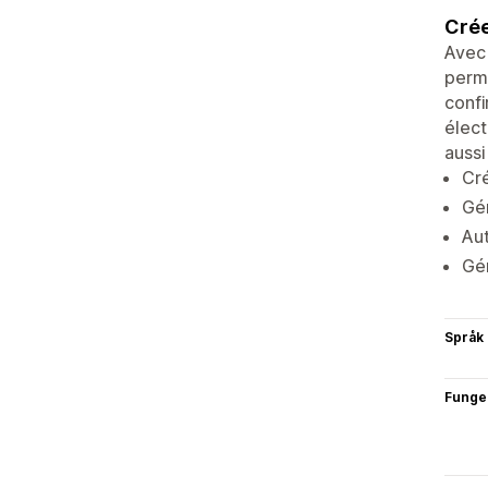
Crée
Avec 
perme
confi
élect
aussi
Cré
Gé
Aut
Gén
Språk
Funge