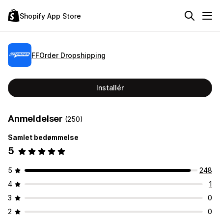
Shopify App Store
FFOrder Dropshipping
Installér
Anmeldelser
(250)
Samlet bedømmelse
5
5
248
4
1
3
0
2
0