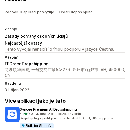
Podporu k aplikaci poskytuje FFOrder Dropshipping.
Zdroje
Zásady ochrany osobních údajů
Nejčastější dotazy
Tento vývojář nenabízí přímou podporu v jazyce Čeština.
Vývojář
FFOrder Dropshipping
龙湖镇华南城, 一号交易广场5A-279, 郑州市/新郑市, AH, 450000,
CN
Uvedena
31. říjen 2022
Více aplikací jako je tato
Syncee Premium AI Dropshipping
z 5 hvězd
4,1
(501)
•
K dispozici je bezplatný plán
Celkový počet recenzí: 501
Dropship high-profit products. Trusted US, EU, UK+ suppliers.
Built for Shopify