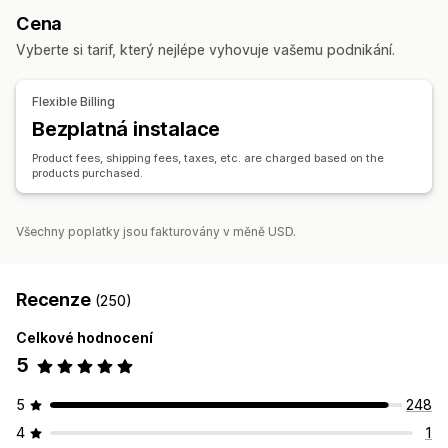
Zábava a multimédia
Hračky a hry
Dětské zboží
Cena
Uzamykání cen
Registrační formulář
Sportovní zboží
Chovatelské potřeby
Nábytek
Vyberte si tarif, který nejlépe vyhovuje vašemu podnikání.
Firmy a kancelář
Řízení objednávek
Hromadné zpracování
Ruční objednávky
Stav objednávky
Zdrojové lokality
Flexible Billing
Synchronizace skladových zásob
Stav skladových zásob
Brazílie
Vietnam
Čína
Bezplatná instalace
Import a export
Product fees, shipping fees, taxes, etc. are charged based on the
products purchased.
Všechny poplatky jsou fakturovány v měně USD.
Recenze
(250)
Celkové hodnocení
5
5
248
4
1