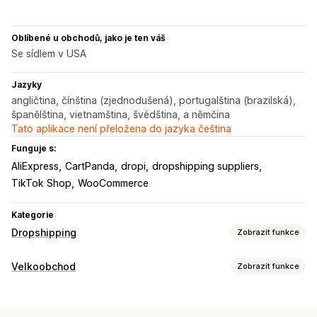
Oblíbené u obchodů, jako je ten váš
Se sídlem v USA
Jazyky
angličtina, čínština (zjednodušená), portugalština (brazilská),
španělština, vietnamština, švédština, a němčina
Tato aplikace není přeložena do jazyka čeština
Funguje s:
AliExpress
CartPanda
dropi
dropshipping suppliers
TikTok Shop
WooCommerce
Kategorie
Dropshipping
Zobrazit funkce
Produkty, které můžete prodávat
Velkoobchod
Zobrazit funkce
Oblečení a doplňky
Tašky a zavazadla
Dům a zahrada
Možnosti nacenění
Zdraví a krása
Jídlo a nápoje
Elektronika
Umění a řemesla
Skupiny zákazníků
Úrovňové oceňování
Množstevní slevy