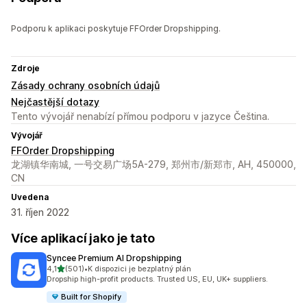
Podporu k aplikaci poskytuje FFOrder Dropshipping.
Zdroje
Zásady ochrany osobních údajů
Nejčastější dotazy
Tento vývojář nenabízí přímou podporu v jazyce Čeština.
Vývojář
FFOrder Dropshipping
龙湖镇华南城, 一号交易广场5A-279, 郑州市/新郑市, AH, 450000,
CN
Uvedena
31. říjen 2022
Více aplikací jako je tato
Syncee Premium AI Dropshipping
z 5 hvězd
4,1
(501)
•
K dispozici je bezplatný plán
Celkový počet recenzí: 501
Dropship high-profit products. Trusted US, EU, UK+ suppliers.
Built for Shopify