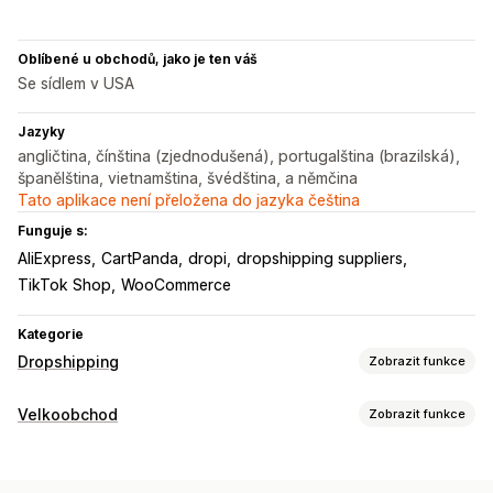
Oblíbené u obchodů, jako je ten váš
Se sídlem v USA
Jazyky
angličtina, čínština (zjednodušená), portugalština (brazilská),
španělština, vietnamština, švédština, a němčina
Tato aplikace není přeložena do jazyka čeština
Funguje s:
AliExpress
CartPanda
dropi
dropshipping suppliers
TikTok Shop
WooCommerce
Kategorie
Dropshipping
Zobrazit funkce
Produkty, které můžete prodávat
Velkoobchod
Zobrazit funkce
Oblečení a doplňky
Tašky a zavazadla
Dům a zahrada
Možnosti nacenění
Zdraví a krása
Jídlo a nápoje
Elektronika
Umění a řemesla
Skupiny zákazníků
Úrovňové oceňování
Množstevní slevy