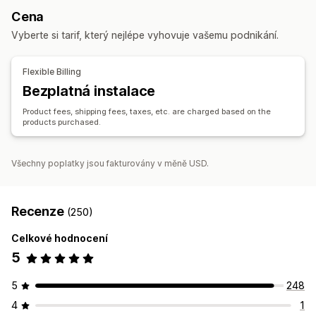
Zábava a multimédia
Hračky a hry
Dětské zboží
Cena
Uzamykání cen
Registrační formulář
Sportovní zboží
Chovatelské potřeby
Nábytek
Vyberte si tarif, který nejlépe vyhovuje vašemu podnikání.
Firmy a kancelář
Řízení objednávek
Hromadné zpracování
Ruční objednávky
Stav objednávky
Zdrojové lokality
Flexible Billing
Synchronizace skladových zásob
Stav skladových zásob
Brazílie
Vietnam
Čína
Bezplatná instalace
Import a export
Product fees, shipping fees, taxes, etc. are charged based on the
products purchased.
Všechny poplatky jsou fakturovány v měně USD.
Recenze
(250)
Celkové hodnocení
5
5
248
4
1