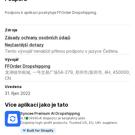
Podporu k aplikaci poskytuje FFOrder Dropshipping.
Zdroje
Zásady ochrany osobních údajů
Nejčastější dotazy
Tento vývojář nenabízí přímou podporu v jazyce Čeština.
Vývojář
FFOrder Dropshipping
龙湖镇华南城, 一号交易广场5A-279, 郑州市/新郑市, AH, 450000,
CN
Uvedena
31. říjen 2022
Více aplikací jako je tato
Syncee Premium AI Dropshipping
z 5 hvězd
4,1
(499)
•
K dispozici je bezplatný plán
Celkový počet recenzí: 499
Dropship high-profit products. Trusted US, EU, UK+ suppliers.
Built for Shopify