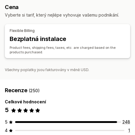
Zábava a multimédia
Hračky a hry
Dětské zboží
Cena
Uzamykání cen
Registrační formulář
Sportovní zboží
Chovatelské potřeby
Nábytek
Vyberte si tarif, který nejlépe vyhovuje vašemu podnikání.
Firmy a kancelář
Řízení objednávek
Hromadné zpracování
Ruční objednávky
Stav objednávky
Zdrojové lokality
Flexible Billing
Synchronizace skladových zásob
Stav skladových zásob
Brazílie
Vietnam
Čína
Bezplatná instalace
Import a export
Product fees, shipping fees, taxes, etc. are charged based on the
products purchased.
Všechny poplatky jsou fakturovány v měně USD.
Recenze
(250)
Celkové hodnocení
5
5
248
4
1