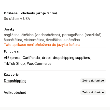
Oblíbené u obchodů, jako je ten váš
Se sídlem v USA
Jazyky
angličtina, čínština (zjednodušená), portugalština (brazilská),
španělština, vietnamština, švédština, a němčina
Tato aplikace není přeložena do jazyka čeština
Funguje s:
AliExpress
CartPanda
dropi
dropshipping suppliers
TikTok Shop
WooCommerce
Kategorie
Dropshipping
Zobrazit funkce
Produkty, které můžete prodávat
Velkoobchod
Zobrazit funkce
Oblečení a doplňky
Tašky a zavazadla
Dům a zahrada
Možnosti nacenění
Zdraví a krása
Jídlo a nápoje
Elektronika
Umění a řemesla
Skupiny zákazníků
Úrovňové oceňování
Množstevní slevy