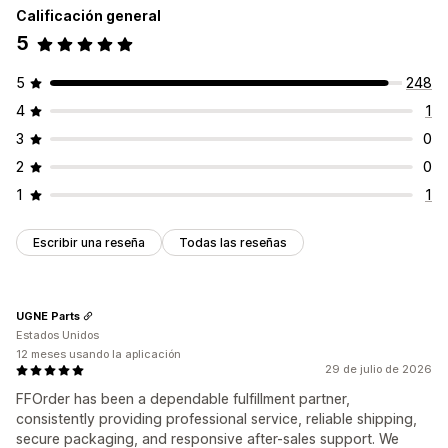
Calificación general
5
5
248
4
1
3
0
2
0
1
1
Escribir una reseña
Todas las reseñas
UGNE Parts
Estados Unidos
12 meses usando la aplicación
29 de julio de 2026
FFOrder has been a dependable fulfillment partner,
consistently providing professional service, reliable shipping,
secure packaging, and responsive after-sales support. We