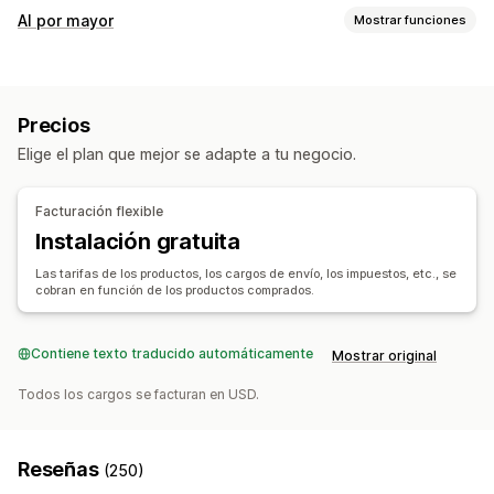
Productos que puedes adquirir
Al por mayor
Mostrar funciones
Ropa y accesorios
Maletas y equipaje
Hogar y jardín
Opciones de precio
Salud y belleza
Comida y bebidas
Electrónica
Grupos de clientes
Precios por niveles
Arte y manualidades
Entretenimiento y multimedia
Precios
Descuentos por volumen
Bloqueo de precios
Juguetes y juegos
Productos para bebés
Elige el plan que mejor se adapte a tu negocio.
Formulario de suscripción
Productos deportivos
Productos para mascotas
Muebles
Negocio y oficina
Administración de pedidos
Facturación flexible
Procesamiento masivo
Pedidos manuales
Sucursales de abastecimiento
Instalación gratuita
Estado del pedido
Sincronización de inventario
Brasil
China
Vietnam
Las tarifas de los productos, los cargos de envío, los impuestos, etc., se
Estado del inventario
Importar y exportar
cobran en función de los productos comprados.
Contiene texto traducido automáticamente
Mostrar original
Todos los cargos se facturan en USD.
Reseñas
(250)