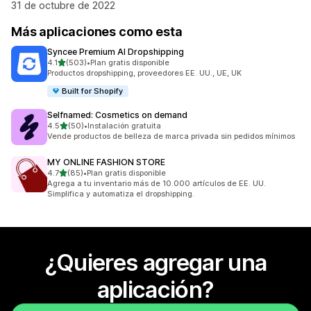
31 de octubre de 2022
Más aplicaciones como esta
Syncee Premium AI Dropshipping
de 5 estrellas
4.1
(503)
•
Plan gratis disponible
503 reseñas en total
Productos dropshipping, proveedores EE. UU., UE, UK
Built for Shopify
Selfnamed: Cosmetics on demand
de 5 estrellas
4.5
(50)
•
Instalación gratuita
50 reseñas en total
Vende productos de belleza de marca privada sin pedidos mínimos
MY ONLINE FASHION STORE
de 5 estrellas
4.7
(85)
•
Plan gratis disponible
85 reseñas en total
Agrega a tu inventario más de 10.000 artículos de EE. UU.
Simplifica y automatiza el dropshipping.
¿Quieres agregar una
aplicación?