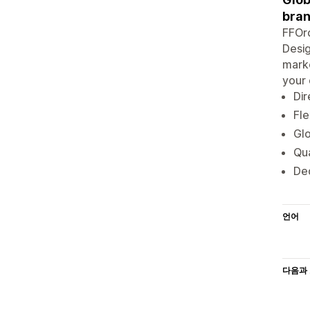
bran
FFOrd
Desig
marke
your 
Dir
Fle
Glo
Qua
De
언어
다음과 