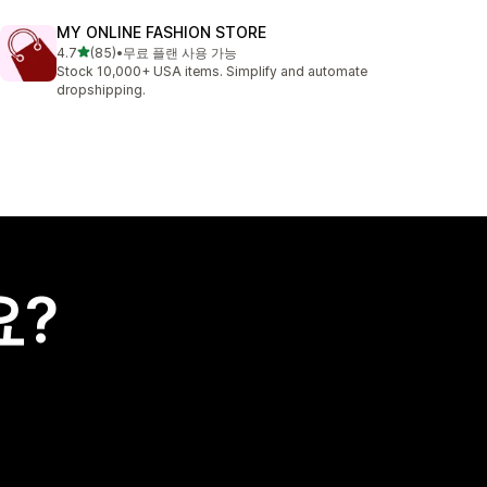
MY ONLINE FASHION STORE
별 5개 중
4.7
(85)
•
무료 플랜 사용 가능
총 리뷰 85개
Stock 10,000+ USA items. Simplify and automate
dropshipping.
요?