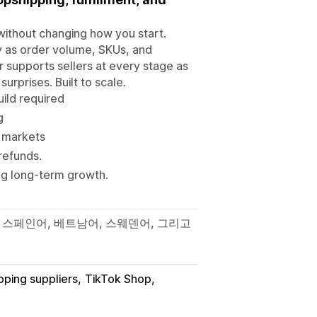
without changing how you start.
ity as order volume, SKUs, and
 supports sellers at every stage as
urprises. Built to scale.
ild required
g
y markets
refunds.
g long-term growth.
, 스페인어, 베트남어, 스웨덴어, 그리고
pping suppliers
TikTok Shop