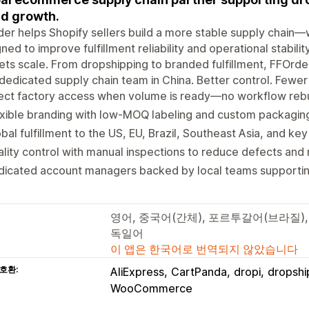
d growth.
er helps Shopify sellers build a more stable supply chain—
ned to improve fulfillment reliability and operational stabil
ts scale. From dropshipping to branded fulfillment, FFOrder
dedicated supply chain team in China. Better control. Fewer s
ect factory access when volume is ready—no workflow rebu
xible branding with low-MOQ labeling and custom packagin
bal fulfillment to the US, EU, Brazil, Southeast Asia, and ke
lity control with manual inspections to reduce defects and 
dicated account managers backed by local teams supportin
영어, 중국어(간체), 포르투갈어(브라질)
독일어
이 앱은 한국어로 번역되지 않았습니다
호환:
AliExpress
CartPanda
dropi
dropshi
WooCommerce