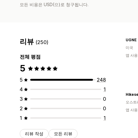
모든 비용은 USD(으)로 청구됩니다.
리뷰
UGNE 
(250)
미국
앱 사용
전체 평점
5
5
248
4
1
Hikes
3
0
오스트
2
0
앱 사용
1
1
리뷰 작성
모든 리뷰