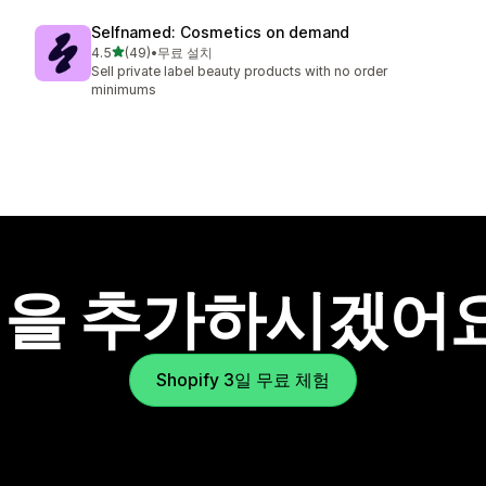
Selfnamed: Cosmetics on demand
별 5개 중
4.5
(49)
•
무료 설치
총 리뷰 49개
Sell private label beauty products with no order
minimums
을 추가하시겠어
Shopify 3일 무료 체험