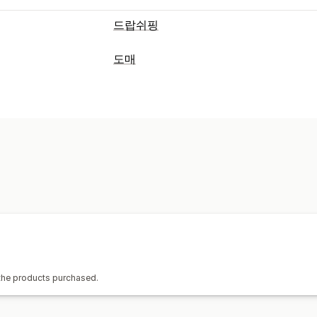
드랍쉬핑
판매할 수 있는 제품
도매
의류 및 액세서리
가방 및 여행가방
집 
요금제 옵션
전자 제품
공예품
엔터테인먼트 및 미
고객 그룹
계층별 가격
수량 할인
가격
스포츠 제품
반려동물 제품
가구
비즈니
주문 관리
조달(소싱) 위치
대량 처리
수동 주문
주문 상태
재고 
베트남
브라질
중국
 the products purchased.