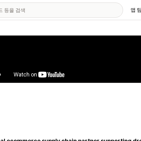
앱 
 이미지 갤러리
al ecommerce supply chain partner supporting drop