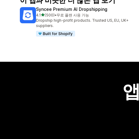
이 앱과 비슷한 더 많은 앱 보기
Syncee Premium AI Dropshipping
별 5개 중
4.1
(500)
•
무료 플랜 사용 가능
총 리뷰 500개
Dropship high-profit products. Trusted US, EU, UK+
suppliers.
Built for Shopify
앱