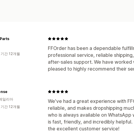
Parts
FFOrder has been a dependable fulfill
 기간 12개월
professional service, reliable shippin
after-sales support. We have worked w
pleased to highly recommend their ser
ense
레일리아
We've had a great experience with FFO
 기간 12개월
reliable, and makes dropshipping much 
who is always available on WhatsApp 
is fast, friendly, and incredibly help
the excellent customer service!