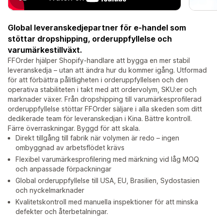
Global leveranskedjepartner för e-handel som
stöttar dropshipping, orderuppfyllelse och
varumärkestillväxt.
FFOrder hjälper Shopify-handlare att bygga en mer stabil
leveranskedja – utan att ändra hur du kommer igång. Utformad
för att förbättra pålitligheten i orderuppfyllelsen och den
operativa stabiliteten i takt med att ordervolym, SKU:er och
marknader växer. Från dropshipping till varumärkesprofilerad
orderuppfyllelse stöttar FFOrder säljare i alla skeden som ditt
dedikerade team för leveranskedjan i Kina. Bättre kontroll.
Färre överraskningar. Byggd för att skala.
Direkt tillgång till fabrik när volymen är redo – ingen
ombyggnad av arbetsflödet krävs
Flexibel varumärkesprofilering med märkning vid låg MOQ
och anpassade förpackningar
Global orderuppfyllelse till USA, EU, Brasilien, Sydostasien
och nyckelmarknader
Kvalitetskontroll med manuella inspektioner för att minska
defekter och återbetalningar.