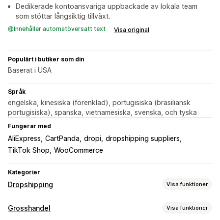
Dedikerade kontoansvariga uppbackade av lokala team
som stöttar långsiktig tillväxt.
Innehåller automatöversatt text
Visa original
Populärt i butiker som din
Baserat i USA
Språk
engelska, kinesiska (förenklad), portugisiska (brasiliansk
portugisiska), spanska, vietnamesiska, svenska, och tyska
Fungerar med
AliExpress
CartPanda
dropi
dropshipping suppliers
TikTok Shop
WooCommerce
Kategorier
Dropshipping
Visa funktioner
Vilka produkter du kan köpa in
Grosshandel
Visa funktioner
Kläder och accessoarer
Väskor och bagage