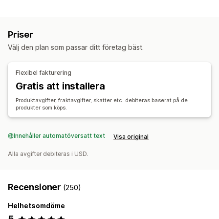
Prisalternativ
Hem och trädgård
Hälsa och skönhet
Mat och dryck
Kundgrupper
Kvantitetsbaserade priser
Volymrabatter
Elektronik
Konst och hantverk
Underhållning och media
Priser
Prislåsning
Registreringsformulär
Leksaker och spel
Babyprodukter
Sportprodukter
Välj den plan som passar ditt företag bäst.
Husdjursprodukter
Möbler
Orderhantering
Företags- och kontorsprodukter
Bulkbearbetning
Manuella ordrar
Orderstatus
Flexibel fakturering
Lagersynkronisering
Lagerstatus
Import och export
Inköpsställen
Gratis att installera
Brasilien
Kina
Vietnam
Produktavgifter, fraktavgifter, skatter etc. debiteras baserat på de
produkter som köps.
Innehåller automatöversatt text
Visa original
Alla avgifter debiteras i USD.
Recensioner
(250)
Helhetsomdöme