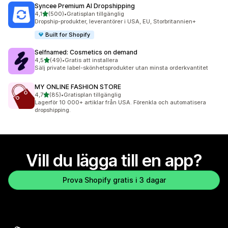
Syncee Premium AI Dropshipping
av 5 stjärnor
4,1
(500)
•
Gratisplan tillgänglig
500 recensioner totalt
Dropship-produkter, leverantörer i USA, EU, Storbritannien+
Built for Shopify
Selfnamed: Cosmetics on demand
av 5 stjärnor
4,5
(49)
•
Gratis att installera
49 recensioner totalt
Sälj private label-skönhetsprodukter utan minsta orderkvantitet
MY ONLINE FASHION STORE
av 5 stjärnor
4,7
(85)
•
Gratisplan tillgänglig
85 recensioner totalt
Lagerför 10 000+ artiklar från USA. Förenkla och automatisera
dropshipping.
Vill du lägga till en app?
Prova Shopify gratis i 3 dagar