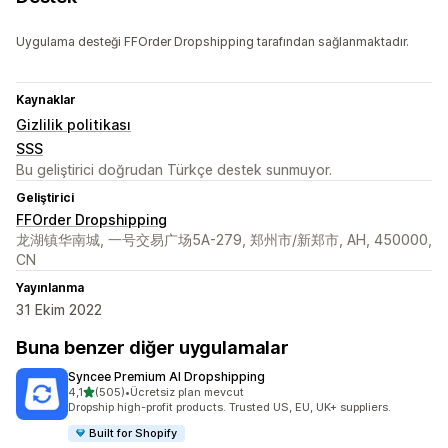
Uygulama desteği FFOrder Dropshipping tarafından sağlanmaktadır.
Kaynaklar
Gizlilik politikası
SSS
Bu geliştirici doğrudan Türkçe destek sunmuyor.
Geliştirici
FFOrder Dropshipping
龙湖镇华南城, 一号交易广场5A-279, 郑州市/新郑市, AH, 450000,
CN
Yayınlanma
31 Ekim 2022
Buna benzer diğer uygulamalar
Syncee Premium AI Dropshipping
5 yıldız üzerinden
4,1
(505)
•
Ücretsiz plan mevcut
toplam 505 değerlendirme
Dropship high-profit products. Trusted US, EU, UK+ suppliers.
Built for Shopify