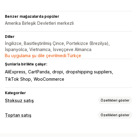
Benzer mağazalarda popüler
Amerika Birleşik Devletleri merkezli
Diller
İngilizce, Basitleştirilmiş Çince, Portekizce (Brezilya),
İspanyolca, Vietnamca, İsveççeve Almanca
Bu uygulama şu dile çevrilmedi:Türkçe
Şunlarla birlikte çalışır:
AliExpress
CartPanda
dropi
dropshipping suppliers
TikTok Shop
WooCommerce
Kategoriler
Stoksuz satış
Özellikleri göster
Satabileceğiniz ürünler
Toptan satış
Özellikleri göster
Giyim ve aksesuar
Çanta ve valiz
Ev ve bahçe
Fiyatlandırma seçenekleri
Sağlık ve güzellik
Yiyecek ve içecek
Elektronik
Müşteri grupları
Kademeli fiyatlandırma