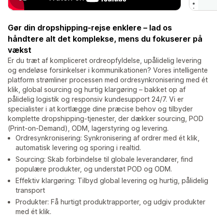
Gør din dropshipping-rejse enklere – lad os
håndtere alt det komplekse, mens du fokuserer på
vækst
Er du træt af kompliceret ordreopfyldelse, upålidelig levering
og endeløse forsinkelser i kommunikationen? Vores intelligente
platform strømliner processen med ordresynkronisering med ét
klik, global sourcing og hurtig klargøring – bakket op af
pålidelig logistik og responsiv kundesupport 24/7. Vi er
specialister i at kortlægge dine præcise behov og tilbyder
komplette dropshipping-tjenester, der dækker sourcing, POD
(Print-on-Demand), ODM, lagerstyring og levering.
Ordresynkronisering: Synkronisering af ordrer med ét klik,
automatisk levering og sporing i realtid.
Sourcing: Skab forbindelse til globale leverandører, find
populære produkter, og understøt POD og ODM.
Effektiv klargøring: Tilbyd global levering og hurtig, pålidelig
transport
Produkter: Få hurtigt produktrapporter, og udgiv produkter
med ét klik.