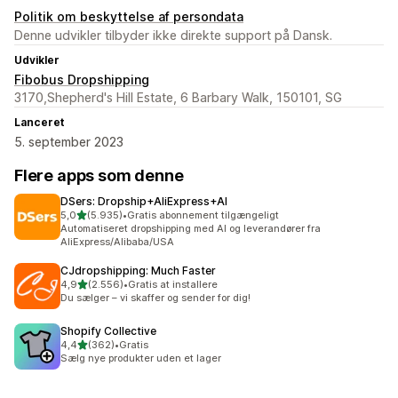
Politik om beskyttelse af persondata
Denne udvikler tilbyder ikke direkte support på Dansk.
Udvikler
Fibobus Dropshipping
3170,Shepherd's Hill Estate, 6 Barbary Walk, 150101, SG
Lanceret
5. september 2023
Flere apps som denne
DSers: Dropship+AliExpress+AI
ud af 5 stjerner
5,0
(5.935)
•
Gratis abonnement tilgængeligt
5935 anmeldelser i alt
Automatiseret dropshipping med AI og leverandører fra
AliExpress/Alibaba/USA
CJdropshipping: Much Faster
ud af 5 stjerner
4,9
(2.556)
•
Gratis at installere
2556 anmeldelser i alt
Du sælger – vi skaffer og sender for dig!
Shopify Collective
ud af 5 stjerner
4,4
(362)
•
Gratis
362 anmeldelser i alt
Sælg nye produkter uden et lager