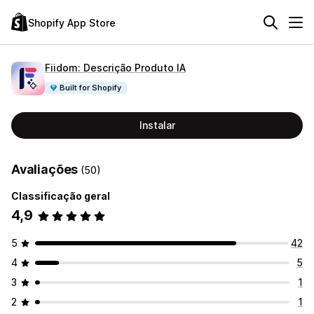
Shopify App Store
Fiidom: Descrição Produto IA
Built for Shopify
Instalar
Avaliações
(50)
Classificação geral
4,9
5
42
4
5
3
1
2
1