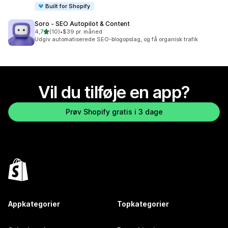
Built for Shopify
Soro ‑ SEO Autopilot & Content
ud af 5 stjerner
4,7
(10)
•
$39 pr. måned
10 anmeldelser i alt
Udgiv automatiserede SEO-blogopslag, og få organisk trafik
Vil du tilføje en app?
Prøv Shopify gratis i 3 dage
Appkategorier
Topkategorier