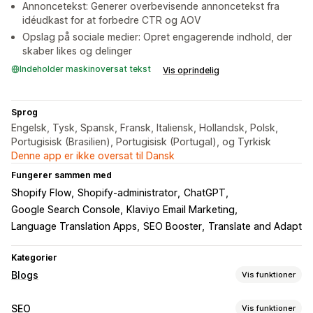
Annoncetekst: Generer overbevisende annoncetekst fra
idéudkast for at forbedre CTR og AOV
Opslag på sociale medier: Opret engagerende indhold, der
skaber likes og delinger
Indeholder maskinoversat tekst
Vis oprindelig
Sprog
Engelsk, Tysk, Spansk, Fransk, Italiensk, Hollandsk, Polsk,
Portugisisk (Brasilien), Portugisisk (Portugal), og Tyrkisk
Denne app er ikke oversat til Dansk
Fungerer sammen med
Shopify Flow
Shopify-administrator
ChatGPT
Google Search Console
Klaviyo Email Marketing
Language Translation Apps
SEO Booster
Translate and Adapt
Kategorier
Blogs
Vis funktioner
Skabelse af indhold
SEO
Vis funktioner