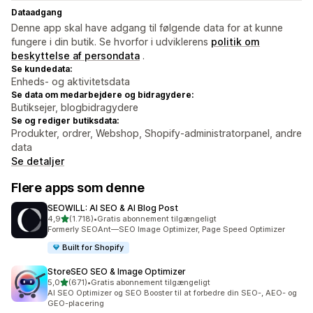
Dataadgang
Denne app skal have adgang til følgende data for at kunne
fungere i din butik. Se hvorfor i udviklerens
politik om
beskyttelse af persondata
.
Se kundedata:
Enheds- og aktivitetsdata
Se data om medarbejdere og bidragydere:
Butiksejer, blogbidragydere
Se og rediger butiksdata:
Produkter, ordrer, Webshop, Shopify-administratorpanel, andre
data
Se detaljer
Flere apps som denne
SEOWILL: AI SEO & AI Blog Post
ud af 5 stjerner
4,9
(1.718)
•
Gratis abonnement tilgængeligt
1718 anmeldelser i alt
Formerly SEOAnt—SEO Image Optimizer, Page Speed Optimizer
Built for Shopify
StoreSEO SEO & Image Optimizer
ud af 5 stjerner
5,0
(671)
•
Gratis abonnement tilgængeligt
671 anmeldelser i alt
AI SEO Optimizer og SEO Booster til at forbedre din SEO-, AEO- og
GEO-placering