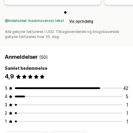
Indeholder maskinoversat tekst
Vis oprindelig
Alle gebyrer faktureres i USD. Tilbagevendende og brugsbaserede
gebyrer faktureres hver 30. dag.
Anmeldelser
(50)
Samlet bedømmelse
4,9
5
42
4
5
3
1
2
1
1
1