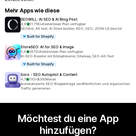
Mehr Apps wie diese
SEOWILL: AI SEO & AI Blog Post
von 5 Sternen
4,9
(1.718)
•
Kostenloser Plan verfügbar
1718 Rezensionen insgesamt
SEOAnt, Alt text, AI Store builder, AEO, GEO, JSON-LD,llms.txt
Built for Shopify
StoreSEO: AI for SEO & Image
von 5 Sternen
5,0
(671)
•
Kostenloser Plan verfügbar
671 Rezensionen insgesamt
KI-SEO-Booster mit Bildoptimierer, Sitemap, SEO-Alt-Text
Built for Shopify
Soro ‑ SEO Autopilot & Content
von 5 Sternen
4,7
(10)
•
$39/Monat
10 Rezensionen insgesamt
Automatisierte SEO-Blogbeiträge veröffentlichen und organischen
Traffic generieren
Möchtest du eine App
hinzufügen?