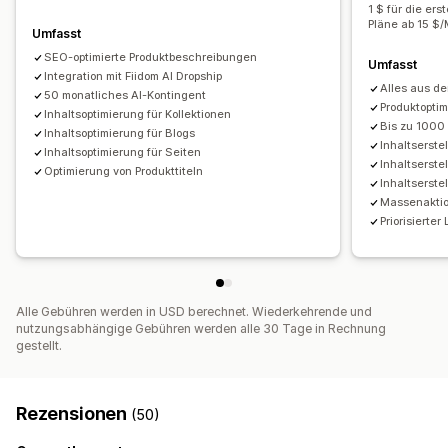
Keyword-Optimierung
Meta-Tags
Rich Snippets
Alt-Tags
1 $ für die er
Conversion-Tracking
Website-Traffic
A/B-Tests
Pläne ab 15 $/
SEO-Analyse
Artikel-Tags
Permalinks
Interne Verlinkung
Umfasst
URL-Optimierung
Bewertungs-Tool
XML-Sitemap
SEO-optimierte Produktbeschreibungen
Umfasst
Integration mit Fiidom AI Dropship
Statistiken
Alles aus d
50 monatliches AI-Kontingent
Produktopti
Inhaltsoptimierung für Kollektionen
Anzeigeoptionen
Bis zu 1000
Inhaltsoptimierung für Blogs
Layouts
Suchleiste
Ausgewählte Beiträge
Inhaltserste
Inhaltsoptimierung für Seiten
Inhaltserste
Verwandte Beiträge
Angepinnte Beiträge
Filterung
Optimierung von Produkttiteln
Inhaltserste
Benutzerdefiniertes Branding
Individueller Code
Massenaktio
Priorisierte
Alle Gebühren werden in USD berechnet. Wiederkehrende und
nutzungsabhängige Gebühren werden alle 30 Tage in Rechnung
gestellt.
Rezensionen
(50)