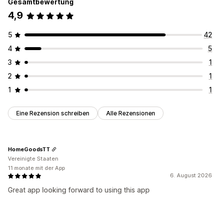
Gesamtbewertung
4,9
5
42
4
5
3
1
2
1
1
1
Eine Rezension schreiben
Alle Rezensionen
HomeGoodsTT
Vereinigte Staaten
11 monate mit der App
6. August 2026
Great app looking forward to using this app