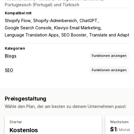
Portugiesisch (Portugal) und Türkisch
Kompatibel mit
Shopify Flow
Shopify-Adminbereich
ChatGPT
Google Search Console
Klaviyo Email Marketing
Language Translation Apps
SEO Booster
Translate and Adapt
Kategorien
Blogs
Funktionen anzeigen
Erstellung von Inhalten
SEO
Funktionen anzeigen
Drag-&-Drop-Editor
Vorlagen
KI-Generierung
SEO-Tools
Empfohlene Themen
Biografie des Autors
ALT-Text
Inhalte duplizieren
Meta-Tags
KI-Generierung
Import und Export
Massenerstellung
Mehrere Sprachen
Preisgestaltung
AMP-Seiten
Optimierung der Inhalte
Übersetzung
Eingebettete Produkte
Shoppable-Links
Wähle den Plan, der am besten zu deinem Unternehmen passt.
Metadaten-Optimierung
Automatisierungen
Bilder
Eingebettete Videos
Kommentare
Inhaltsverzeichnis
Automatische Planung
Leistungsüberwachung
Starter
Wachstum
Audits
Berichterstattung
Einblicke und Tipps
Analysen
SEO
$1
Kostenlos
/ Monat
Keyword-Analyse
Analyse der Inhalte
Tracking