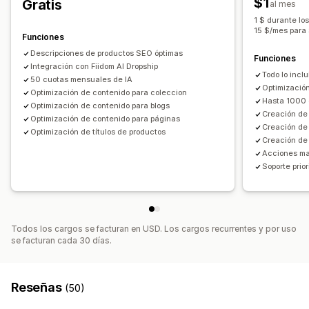
$1
Gratis
al mes
Auditorías
Informes
Información útil y consejos
Optimización de palabras clave
Metaetiqueta
1 $ durante lo
Informes y estadísticas
Análisis de palabra clave
15 $/mes para 
Fragmentos enriquecidos
Etiquetas alternativas
Funciones
Análisis de contenido
Seguimiento
Análisis SEO
Etiquetas de artículo
Enlaces permanentes
Descripciones de productos SEO óptimas
Funciones
Seguimiento de conversión
Integración con Fiidom AI Dropship
Tráfico del sitio web
Enlaces internos
Optimización de la URL
Todo lo incl
50 cuotas mensuales de IA
Prueba A/B
Herramienta de puntuación
Mapa del sitio XML
Optimizació
Optimización de contenido para coleccion
Hasta 1000 
Informes y estadísticas
Optimización de contenido para blogs
Creación de
Optimización de contenido para páginas
Creación de 
Opciones de muestra
Optimización de títulos de productos
Creación de
Diseños
Barra de búsqueda
Publicaciones destacadas
Acciones mas
Soporte prior
Publicaciones relacionadas
Publicaciones guardadas
Filtros
Promoción de marca personalizada
Código personalizado
Todos los cargos se facturan en USD. Los cargos recurrentes y por uso
se facturan cada 30 días.
Reseñas
(50)