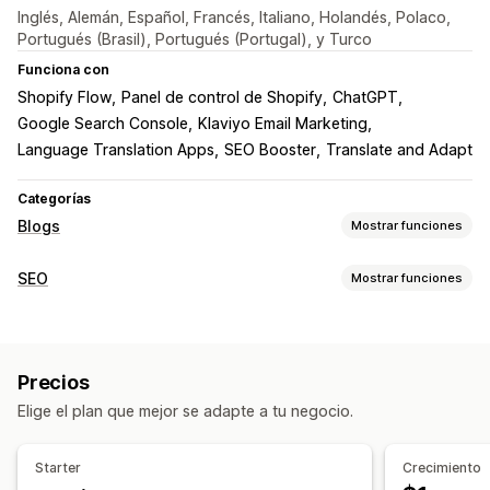
Inglés, Alemán, Español, Francés, Italiano, Holandés, Polaco,
Portugués (Brasil), Portugués (Portugal), y Turco
Funciona con
Shopify Flow
Panel de control de Shopify
ChatGPT
Google Search Console
Klaviyo Email Marketing
Language Translation Apps
SEO Booster
Translate and Adapt
Categorías
Blogs
Mostrar funciones
Creación de contenido
SEO
Mostrar funciones
Editor de arrastrar y soltar
Plantillas
Generación de IA
Herramientas de SEO
Temas recomendados
Bio del autor
Importar y exportar
Texto alternativo
Duplicar contenido
Metaetiqueta
Creación masiva
Múltiples idiomas
Traducción
Precios
Generación de IA
Páginas AMP
Productos integrados
Enlaces comprables
Imágenes
Elige el plan que mejor se adapte a tu negocio.
Optimización del contenido
Optimización de metadatos
Videos incrustados
Comentarios
Índice
Automatizaciones
Cronogramas automáticos
Starter
Crecimiento
Monitorear el rendimiento
SEO