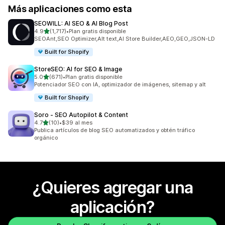
Más aplicaciones como esta
SEOWILL: AI SEO & AI Blog Post
de 5 estrellas
4.9
(1,717)
•
Plan gratis disponible
1717 reseñas en total
SEOAnt,SEO Optimizer,Alt text,AI Store Builder,AEO,GEO,JSON-LD
Built for Shopify
StoreSEO: AI for SEO & Image
de 5 estrellas
5.0
(671)
•
Plan gratis disponible
671 reseñas en total
Potenciador SEO con IA, optimizador de imágenes, sitemap y alt
Built for Shopify
Soro ‑ SEO Autopilot & Content
de 5 estrellas
4.7
(10)
•
$39 al mes
10 reseñas en total
Publica artículos de blog SEO automatizados y obtén tráfico
orgánico
¿Quieres agregar una
aplicación?