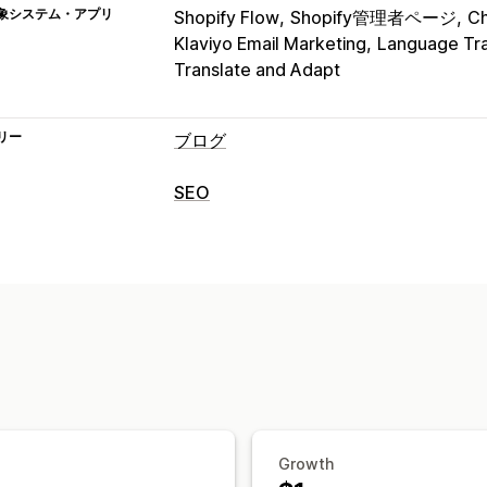
象システム・アプリ
Shopify Flow
Shopify管理者ページ
C
Klaviyo Email Marketing
Language Tra
Translate and Adapt
リー
ブログ
コンテンツ作成
SEO
ドラッグ&ドロップエディタ
テンプレ
SEOツール
著者の経歴
インポートとエクスポート
代替テキスト
コンテンツの複製
メタ
埋め込まれた商品
購入可能なリンク
コンテンツの最適化
メタデータの最適
自動スケジュール
パフォーマンスのモニタリング
SEO
監査
レポート
インサイトとヒント
分
キーワード最適化
メタタグ
リッチス
追跡
コンバージョントラッキング
ウ
記事のタグ
パーマリンク
内部リンク
XMLサイトマップ
分析
Growth
表示オプション