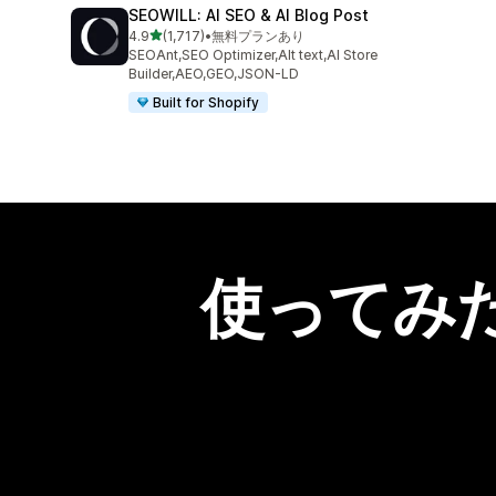
SEOWILL: AI SEO & AI Blog Post
5つ星中
4.9
(1,717)
•
無料プランあり
合計レビュー数：1717件
SEOAnt,SEO Optimizer,Alt text,AI Store
Builder,AEO,GEO,JSON-LD
Built for Shopify
使ってみ