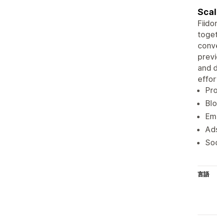
Scal
Fiido
toget
conve
previ
and d
effor
Pro
Blo
Ema
Ad
Soc
言語