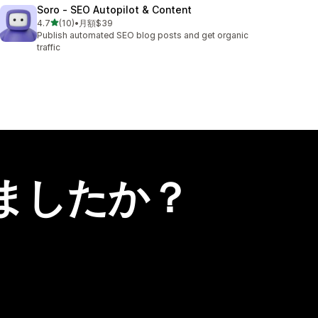
Soro ‑ SEO Autopilot & Content
5つ星中
4.7
(10)
•
月額$39
合計レビュー数：10件
Publish automated SEO blog posts and get organic
traffic
ましたか？