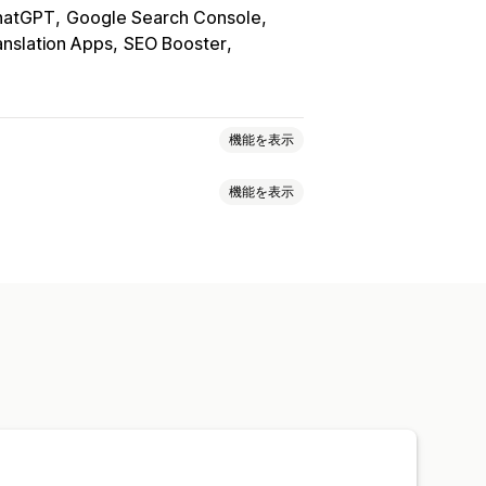
hatGPT
Google Search Console
nslation Apps
SEO Booster
機能を表示
機能を表示
ート
AI生成
おすすめのトピック
一括作成
複数言語
翻訳
タグ
AI生成
AMPページ
画像
埋め込み式動画
コメント
目次
化
オートメーション
析
キーワード分析
コンテンツ分析
ニペット
代替タグ
SEO分析
ェブサイトトラフィック
A/Bテスト
URLの最適化
スコアリングツール