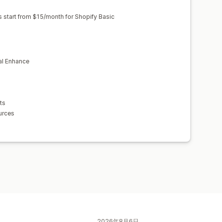
投稿
ピン留めされた投稿
絞り込み
ns start from $15/month for Shopify Basic
ド
al Enhance
ts
ources
2026年8月6日