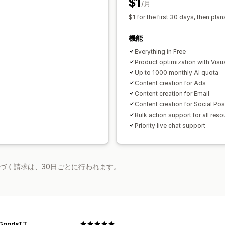
$1
/月
レイアウト
検索バー
注目の投稿
関連
$1 for the first 30 days, then pla
カスタムブランディング
カスタムコー
機能
Everything in Free
Product optimization with Visu
Up to 1000 monthly Al quota
Content creation for Ads
Content creation for Email
Content creation for Social Pos
Bulk action support for all res
Priority live chat support
基づく請求は、30日ごとに行われます。
GoodsTT