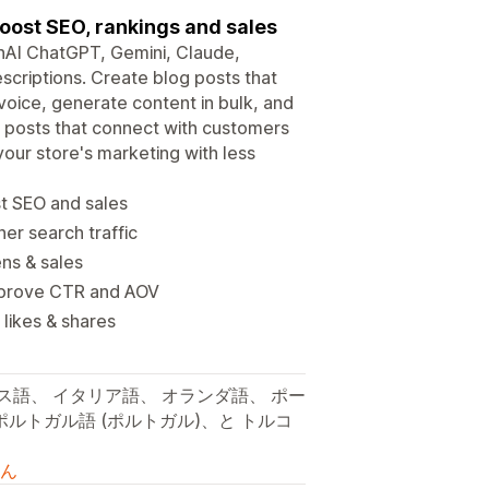
 boost SEO, rankings and sales
nAI ChatGPT, Gemini, Claude,
scriptions. Create blog posts that
voice, generate content in bulk, and
l posts that connect with customers
your store's marketing with less
st SEO and sales
er search traffic
ens & sales
improve CTR and AOV
 likes & shares
ス語、 イタリア語、 オランダ語、 ポー
ポルトガル語 (ポルトガル)、と トルコ
ん