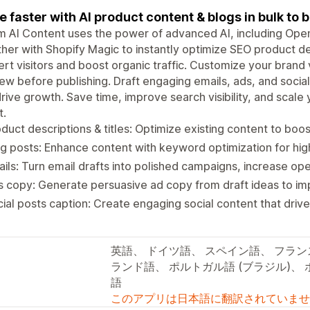
e faster with AI product content & blogs in bulk to
m AI Content uses the power of advanced AI, including Ope
her with Shopify Magic to instantly optimize SEO product de
rt visitors and boost organic traffic. Customize your brand 
ew before publishing. Draft engaging emails, ads, and socia
rive growth. Save time, improve search visibility, and scale 
t.
duct descriptions & titles: Optimize existing content to boo
g posts: Enhance content with keyword optimization for high
ils: Turn email drafts into polished campaigns, increase op
s copy: Generate persuasive ad copy from draft ideas to 
ial posts caption: Create engaging social content that drive
英語、 ドイツ語、 スペイン語、 フラン
ランド語、 ポルトガル語 (ブラジル)、 
語
このアプリは日本語に翻訳されていませ