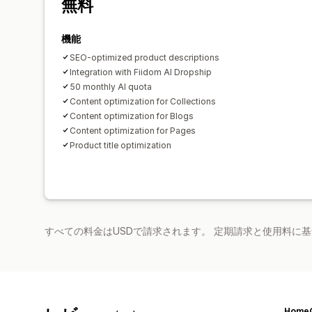
無料
機能
SEO-optimized product descriptions
Integration with Fiidom AI Dropship
50 monthly AI quota
Content optimization for Collections
Content optimization for Blogs
Content optimization for Pages
Product title optimization
すべての料金はUSDで請求されます。 定期請求と使用料に
Home