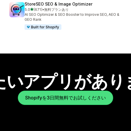
StoreSEO SEO & Image Optimizer
5つ星中
5.0
(671)
•
無料プランあり
合計レビュー数：671件
AI SEO Optimizer & SEO Booster to Improve SEO, AEO &
GEO Rank
Built for Shopify
たいアプリがあり
Shopifyを3日間無料でお試しください