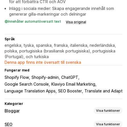
för att förbättra CTR och AOV
Inlägg i sociala medier: Skapa engagerande innehåll som
genererar gilla-markeringar och delningar
Innehåller automatöversatt text
Visa original
Språk
engelska, tyska, spanska, franska, italienska, nederländska,
polska, portugisiska (brasiliansk portugisiska), portugisiska
(Portugal), och turkiska
Denna app finns inte översatt till svenska
Fungerar med
Shopify Flow
Shopify-admin
ChatGPT
Google Search Console
Klaviyo Email Marketing
Language Translation Apps
SEO Booster
Translate and Adapt
Kategorier
Bloggar
Visa funktioner
Skapande av innehåll
SEO
Visa funktioner