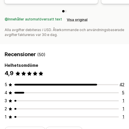
Innehåller automatöversatt text
Visa original
Alla avgifter debiteras i USD. Återkommande och användningsbaserade
avgifter faktureras var 30:e dag.
Recensioner
(50)
Helhetsomdöme
4,9
5
42
4
5
3
1
2
1
1
1