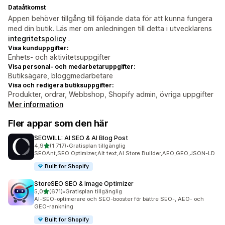
Dataåtkomst
Appen behöver tillgång till följande data för att kunna fungera
med din butik. Läs mer om anledningen till detta i utvecklarens
integritetspolicy
.
Visa kunduppgifter:
Enhets- och aktivitetsuppgifter
Visa personal- och medarbetaruppgifter:
Butiksägare, bloggmedarbetare
Visa och redigera butiksuppgifter:
Produkter, ordrar, Webbshop, Shopify admin, övriga uppgifter
Mer information
Fler appar som den här
SEOWILL: AI SEO & AI Blog Post
av 5 stjärnor
4,9
(1 717)
•
Gratisplan tillgänglig
1717 recensioner totalt
SEOAnt,SEO Optimizer,Alt text,AI Store Builder,AEO,GEO,JSON-LD
Built for Shopify
StoreSEO SEO & Image Optimizer
av 5 stjärnor
5,0
(671)
•
Gratisplan tillgänglig
671 recensioner totalt
AI-SEO-optimerare och SEO-booster för bättre SEO-, AEO- och
GEO-rankning
Built for Shopify