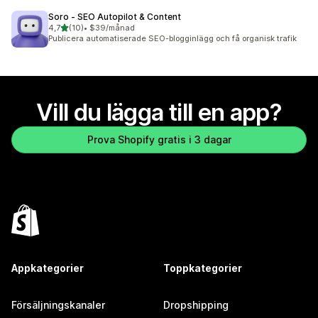
Soro ‑ SEO Autopilot & Content
av 5 stjärnor
4,7
(10)
•
$39/månad
10 recensioner totalt
Publicera automatiserade SEO-blogginlägg och få organisk trafik
Vill du lägga till en app?
Prova Shopify gratis i 3 dagar
Appkategorier
Toppkategorier
Försäljningskanaler
Dropshipping