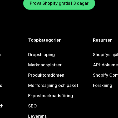
Prova Shopify gratis i 3 dagar
Toppkategorier
Resurser
r
Dropshipping
Shopifys hjä
Marknadsplatser
API-dokume
Produktomdömen
Shopify Co
s
Merförsäljning och paket
Forskning
E-postmarknadsföring
ch
SEO
Leverans