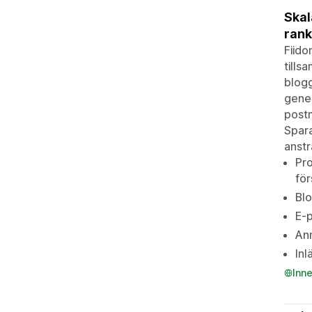
Skal
rank
Fiido
tills
blogg
gener
postm
Spara
anstr
Pro
för
Blo
E-p
Ann
Inl
Inn