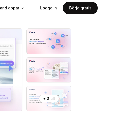
land appar
Logga in
Börja gratis
+ 3 till