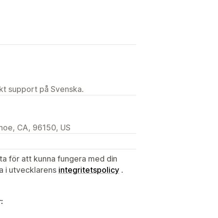
ekt support på Svenska.
hoe, CA, 96150, US
ata för att kunna fungera med din
ta i utvecklarens
integritetspolicy
.
: