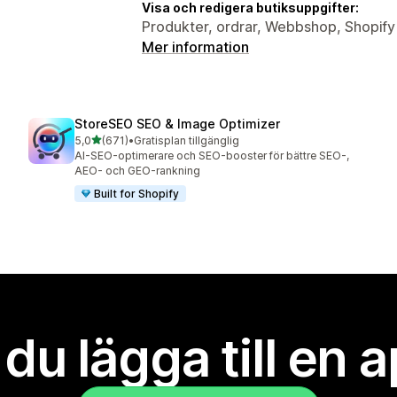
Visa och redigera butiksuppgifter:
Produkter, ordrar, Webbshop, Shopify 
Mer information
StoreSEO SEO & Image Optimizer
av 5 stjärnor
5,0
(671)
•
Gratisplan tillgänglig
671 recensioner totalt
AI-SEO-optimerare och SEO-booster för bättre SEO-,
AEO- och GEO-rankning
Built for Shopify
l du lägga till en 