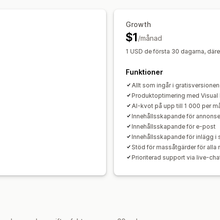
Sökordsoptimering
Metataggar
Tex
Sökordsanalys
Innehållsanalys
Spårn
SEO-analys
Artikeltaggar
Permalänk
Webbplatstrafik
A/B-testning
Growth
Bedömningsverktyg
XML-webbplats
$1
/månad
Visningsalternativ
1 USD de första 30 dagarna, däre
Layouter
Sökfält
Utvalda poster
Re
Filtrering
Anpassat varumärke
Funktioner
Anpa
Allt som ingår i gratisversionen
Produktoptimering med Visual
AI-kvot på upp till 1 000 per 
Innehållsskapande för annonse
Innehållsskapande för e-post
Innehållsskapande för inlägg i 
Stöd för massåtgärder för alla 
Prioriterad support via live-cha