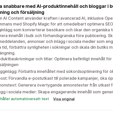
a snabbare med AI-produktinnehåll och bloggar i bu
ning och försäljning
m AI Content använder kraften i avancerad AI, inklusive O
ammans med Shopify Magic för att omedelbart optimera SEO
inlägg som konverterar besökare och ökar den organiska t
era innehåll i bulk och förhandsgranska före publicering. S
eddelanden, annonser och inlägg i sociala medier som engag
 tid, förbättra synligheten i sökningar och skala din butik
ängning.
duktbeskrivningar och titlar: Optimera befintligt innehåll fö
säljningen
gginlägg: Förbättra innehållet med sökordsoptimering för ö
ost: Förvandla e-postutkast till polerade kampanjer, öka ö
onstext: Generera övertygande annonstexter från utkast f
ägg i sociala medier: Skapa engagerande innehåll som gener
ehåller automatöversatt text
Visa original