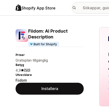
Shopify App Store
Galle
Fiidom: AI Product
Description
Built for Shopify
Priser
Gratisplan tillgänglig
Betyg
4,9
(50)
Utvecklare
Fiidom
Installera