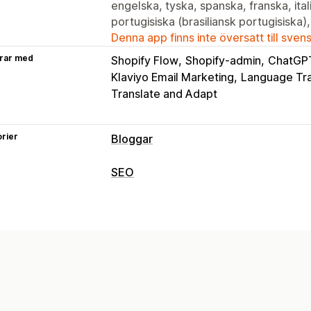
engelska, tyska, spanska, franska, ita
portugisiska (brasiliansk portugisiska)
Denna app finns inte översatt till sven
rar med
Shopify Flow
Shopify-admin
ChatGP
Klaviyo Email Marketing
Language Tra
Translate and Adapt
rier
Bloggar
Skapande av innehåll
SEO
Dra och släpp-redigerare
Mallar
AI-
SEO-verktyg
Rekommenderade ämnen
Författar-
Alternativtext
Duplicering av innehåll
Masskapande
Flera språk
Översättn
AMP-sidor
Innehållsoptimering
Opti
Köpbara länkar
Bilder
Inbäddade vid
Automatiseringar
Innehållsförteckning
Automatisk sch
Övervakning av prestanda
SEO
Granskningar
Rapportering
Insikter 