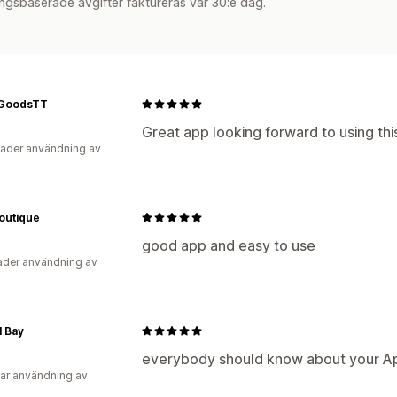
ngsbaserade avgifter faktureras var 30:e dag.
GoodsTT
Great app looking forward to using thi
ader användning av
outique
good app and easy to use
der användning av
l Bay
everybody should know about your A
ar användning av