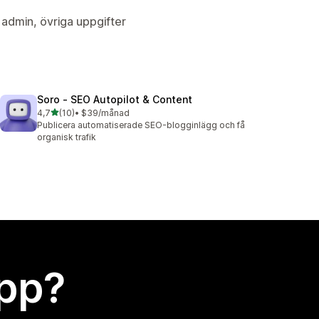
admin, övriga uppgifter
Soro ‑ SEO Autopilot & Content
av 5 stjärnor
4,7
(10)
•
$39/månad
10 recensioner totalt
Publicera automatiserade SEO-blogginlägg och få
organisk trafik
app?