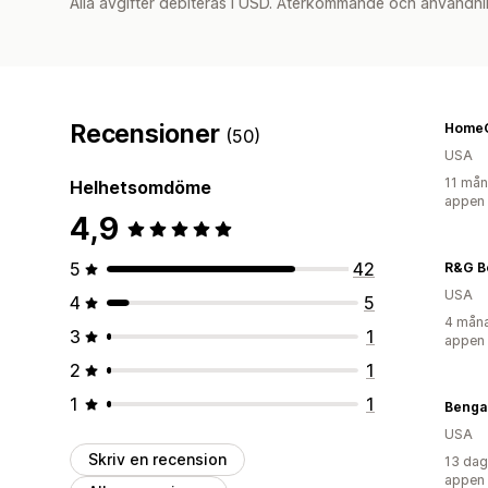
Alla avgifter debiteras i USD. Återkommande och användni
Recensioner
Home
(50)
USA
11 mån
Helhetsomdöme
appen
4,9
5
42
R&G B
USA
4
5
4 måna
3
1
appen
2
1
1
1
Benga
USA
Skriv en recension
13 dag
appen