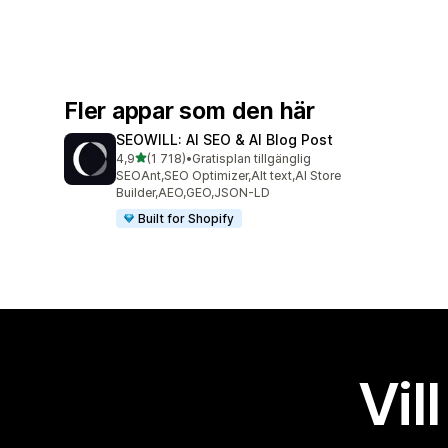
Fler appar som den här
SEOWILL: AI SEO & AI Blog Post
av 5 stjärnor
4,9
(1 718)
•
Gratisplan tillgänglig
1718 recensioner totalt
SEOAnt,SEO Optimizer,Alt text,AI Store
Builder,AEO,GEO,JSON-LD
Built for Shopify
Vil