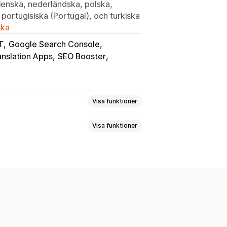
lienska, nederländska, polska,
, portugisiska (Portugal), och turkiska
ska
T
Google Search Console
nslation Apps
SEO Booster
Visa funktioner
Visa funktioner
generering
bio
Import och export
Metataggar
AI-generering
ing
Inbäddade produkter
mering av metadata
eor
Kommentarer
emaläggning
och tips
Analysverktyg