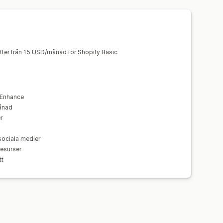
tfragment
Alternativa taggar
ing
Konverteringsspårning
ar
Intern länkning
URL-optimering
karta
Analysverktyg
fter från 15 USD/månad för Shopify Basic
laterade poster
Sparade poster
ssad kod
 Enhance
månad
r
sociala medier
resurser
tt