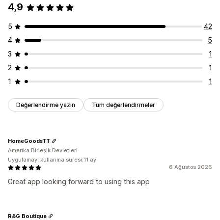
4,9
5
42
4
5
3
1
2
1
1
1
Değerlendirme yazın
Tüm değerlendirmeler
HomeGoodsTT
Amerika Birleşik Devletleri
Uygulamayı kullanma süresi:11 ay
6 Ağustos 2026
Great app looking forward to using this app
R&G Boutique