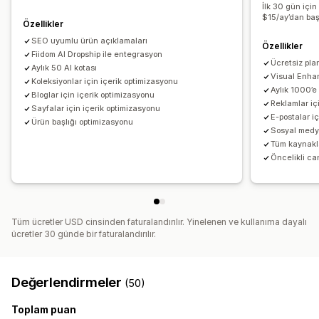
Anahtar sözcük optimizasyonu
Meta etiketler
İlk 30 gün için
Dönüşüm izleme
Web sitesi trafiği
A/B testi
$15/ay’dan baş
Zengin sonuçlar
Alt etiketleri
SEO analizi
Makale etiketi
Özellikler
Kalıcı bağlantı
Dahili bağlantılandırma
URL optimizasyonu
SEO uyumlu ürün açıklamaları
Özellikler
Fiidom AI Dropship ile entegrasyon
Puanlama aracı
XML site haritası
Analiz
Ücretsiz pla
Aylık 50 AI kotası
Visual Enha
Koleksiyonlar için içerik optimizasyonu
Görüntüleme seçenekleri
Aylık 1000’e
Bloglar için içerik optimizasyonu
Düzenler
Arama çubuğu
Öne çıkan gönderiler
Reklamlar iç
Sayfalar için içerik optimizasyonu
E-postalar i
Önerilen gönderiler
Pinlenen ürünler
Filtreleme
Ürün başlığı optimizasyonu
Sosyal medya
Özel marka öğeleri
Özel kod
Tüm kaynakla
Öncelikli ca
Tüm ücretler USD cinsinden faturalandırılır. Yinelenen ve kullanıma dayalı
ücretler 30 günde bir faturalandırılır.
Değerlendirmeler
(50)
Toplam puan