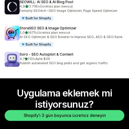
SEOWILL: AI SEO & AI Blog Post
5 yıldız üzerinden
4,9
(1.718)
•
Ücretsiz plan mevcut
toplam 1718 değerlendirme
Formerly SEOAnt—SEO Image Optimizer, Page Speed Optimizer
Built for Shopify
StoreSEO SEO & Image Optimizer
5 yıldız üzerinden
5,0
(671)
•
Ücretsiz plan mevcut
toplam 671 değerlendirme
AI SEO Optimizer & SEO Booster to Improve SEO, AEO & GEO Rank
Built for Shopify
Soro ‑ SEO Autopilot & Content
5 yıldız üzerinden
4,7
(10)
•
Aylık $39
toplam 10 değerlendirme
Publish automated SEO blog posts and get organic traffic
Uygulama eklemek mi
istiyorsunuz?
Shopify'ı 3 gün boyunca ücretsiz deneyin