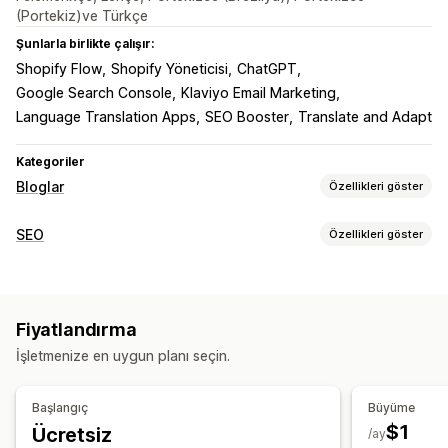
(Portekiz)ve Türkçe
Şunlarla birlikte çalışır:
Shopify Flow
Shopify Yöneticisi
ChatGPT
Google Search Console
Klaviyo Email Marketing
Language Translation Apps
SEO Booster
Translate and Adapt
Kategoriler
Bloglar
Özellikleri göster
İçerik oluşturma
SEO
Özellikleri göster
Sürükle ve bırak düzenleyicisi
Şablonlar
SEO araçları
Yapay zeka üretimi
Önerilen konular
Yazarın biyografisi
ALT metin
İçerik yineleme
Meta etiketler
İçe ve dışa aktarma
Toplu oluşturma
Çoklu dil
Çeviri
Fiyatlandırma
Yapay zeka üretimi
AMP sayfaları
İçerik optimizasyonu
Ekli ürünler
Alışveriş yapılabilir bağlantılar
Görseller
İşletmenize en uygun planı seçin.
Meta veri optimizasyonu
Otomasyonlar
Ekli videolar
Yorumlar
İçindekiler tablosu
Otomatik zamanlama
Performansı izleme
Başlangıç
Büyüme
Denetimler
Raporlama
Bilgiler ve ipuçları
Analizler
SEO
$1
Ücretsiz
/ay
Anahtar sözcük analizi
İçerik analizi
İzleme