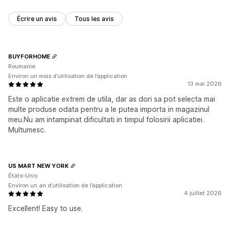
Biologique
Suisse
Suède
États-Unis
Écrire un avis
Tous les avis
Options d’expédition
Étiquette anonyme
Expédition groupée
Expédition personnalisée
Expédition économique
BUYFORHOME
Roumanie
Traitement des commandes à l’international
Environ un mois d’utilisation de l’application
Expédition multiple
Mises à jour en temps réel
13 mai 2026
Tarification inclusive
Suivi des commandes
Este o aplicatie extrem de utila, dar as dori sa pot selecta mai
multe produse odata pentru a le putea importa in magazinul
meu.Nu am intampinat dificultati in timpul folosirii aplicatiei.
Multumesc.
US MART NEW YORK
États-Unis
Environ un an d’utilisation de l’application
4 juillet 2026
Excellent! Easy to use.