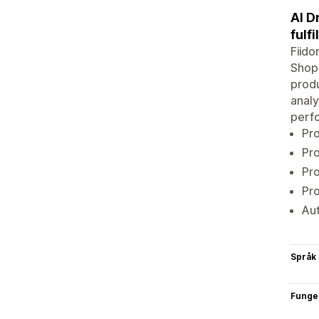
AI D
fulf
Fiido
Shopi
produ
analy
perfo
Pro
Pro
Pro
Pro
Aut
Språk
Funge