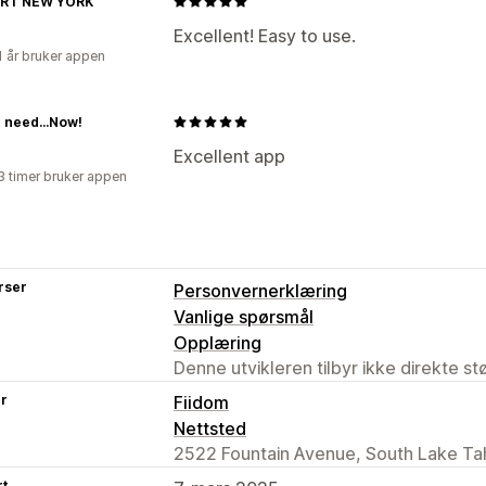
Miljøvennlig frakt
Global distribusjon
RT NEW YORK
Inkluderende prissetting
Sporing av b
Excellent! Easy to use.
1 år bruker appen
 need...Now!
Excellent app
3 timer bruker appen
rser
Personvernerklæring
Vanlige spørsmål
Opplæring
Denne utvikleren tilbyr ikke direkte s
er
Fiidom
Nettsted
2522 Fountain Avenue, South Lake Ta
rt