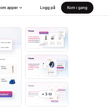
nom apper
Logg på
Kom i gang
+ 3 til