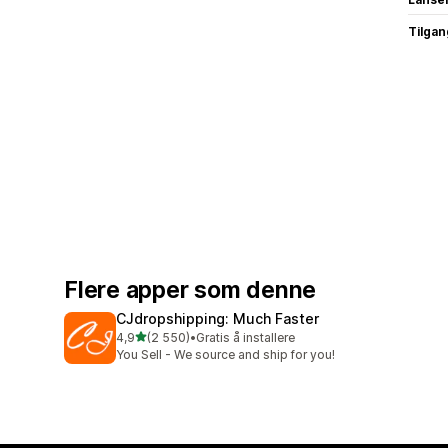
Tilgang
Flere apper som denne
CJdropshipping: Much Faster
av 5 stjerner
4,9
(2 550)
•
Gratis å installere
Totalt 2550 omtaler
You Sell - We source and ship for you!