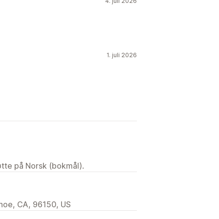
Multifrakt
Sanntidsoppdateringer
4. juli 2026
estilling
1. juli 2026
tøtte på Norsk (bokmål).
hoe, CA, 96150, US