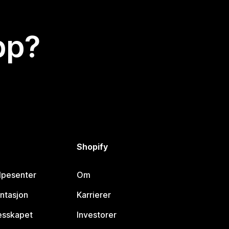
app?
Shopify
lpesenter
Om
ntasjon
Karrierer
lesskapet
Investorer