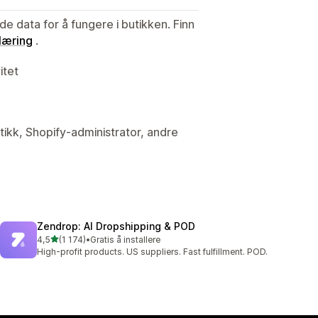
de data for å fungere i butikken. Finn
læring
.
itet
tikk, Shopify-administrator, andre
Zendrop: AI Dropshipping & POD
av 5 stjerner
4,5
(1 174)
•
Gratis å installere
Totalt 1174 omtaler
High-profit products. US suppliers. Fast fulfillment. POD.