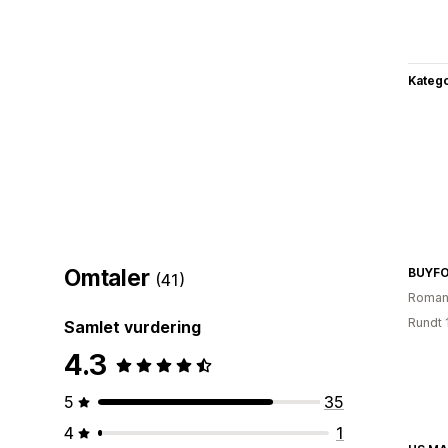
Katego
Omtaler
BUYF
(41)
Roman
Rundt 
Samlet vurdering
4.3
5
35
4
1