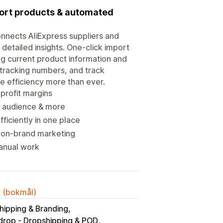
port products & automated
connects AliExpress suppliers and
detailed insights. One-click import
g current product information and
c tracking numbers, and track
e efficiency more than ever.
 profit margins
et audience & more
iciently in one place
r on-brand marketing
manual work
k (bokmål)
ipping & Branding
rop ‑ Dropshipping & POD