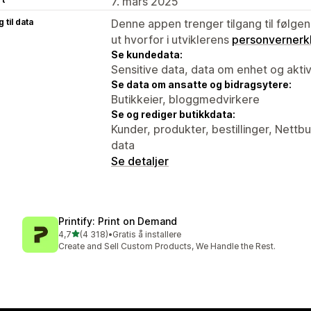
7. mars 2025
 til data
Denne appen trenger tilgang til følgen
ut hvorfor i utviklerens
personvernerk
Se kundedata:
Sensitive data, data om enhet og aktiv
Se data om ansatte og bidragsytere:
Butikkeier, bloggmedvirkere
Se og rediger butikkdata:
Kunder, produkter, bestillinger, Nettbu
data
Se detaljer
Printify: Print on Demand
av 5 stjerner
4,7
(4 318)
•
Gratis å installere
Totalt 4318 omtaler
Create and Sell Custom Products, We Handle the Rest.