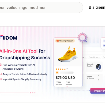
Bla gjen
ri med fremhevede bilder