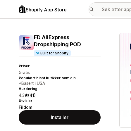
Shopify App Store
Galle
FD AliExpress
Dropshipping POD
Built for Shopify
Priser
Gratis
Populært blant butikker som din
Basert i USA
Vurdering
4.3
(41)
Utvikler
Fiidom
Installer