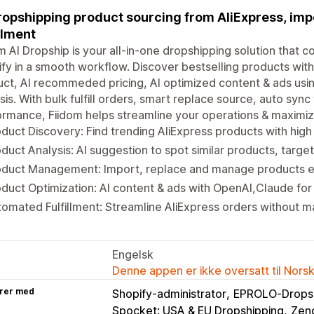
ropshipping product sourcing from AliExpress, im
illment
m AI Dropship is your all-in-one dropshipping solution that 
fy in a smooth workflow. Discover bestselling products with 
ct, AI recommeded pricing, AI optimized content & ads usin
sis. With bulk fulfill orders, smart replace source, auto syn
rmance, Fiidom helps streamline your operations & maximiz
duct Discovery: Find trending AliExpress products with high
duct Analysis: AI suggestion to spot similar products, targ
duct Management: Import, replace and manage products eff
duct Optimization: AI content & ads with OpenAI,Claude fo
omated Fulfillment: Streamline AliExpress orders without 
Engelsk
Denne appen er ikke oversatt til Nors
rer med
Shopify-administrator
EPROLO‑Dropsh
Spocket: USA & EU Dropshipping
Zend