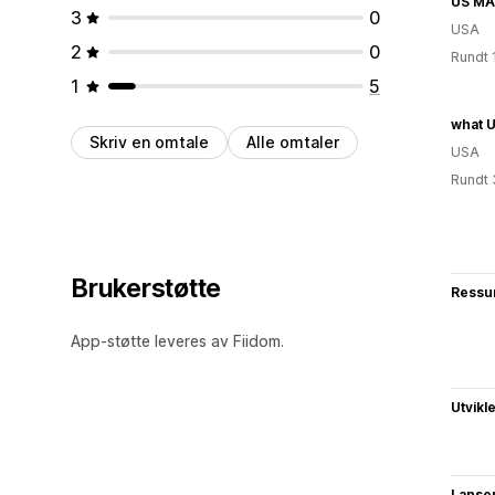
US MA
3
0
USA
2
0
Rundt 
1
5
what U
Skriv en omtale
Alle omtaler
USA
Rundt 
Brukerstøtte
Ressu
App-støtte leveres av Fiidom.
Utvikl
Lanse