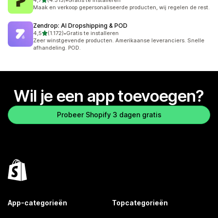
4,7
(4.315)
•
Gratis te installeren
4315 recensies in totaal
Maak en verkoop gepersonaliseerde producten, wij regelen de rest.
Zendrop: AI Dropshipping & POD
van 5 sterren
4,5
(1.172)
•
Gratis te installeren
1172 recensies in totaal
Zeer winstgevende producten. Amerikaanse leveranciers. Snelle
afhandeling. POD.
Wil je een app toevoegen?
Probeer Shopify 3 dagen gratis
App-categorieën
Topcategorieën