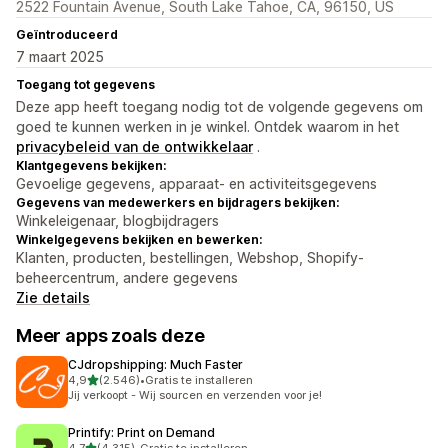
2522 Fountain Avenue, South Lake Tahoe, CA, 96150, US
Geïntroduceerd
7 maart 2025
Toegang tot gegevens
Deze app heeft toegang nodig tot de volgende gegevens om
goed te kunnen werken in je winkel. Ontdek waarom in het
privacybeleid van de ontwikkelaar
.
Klantgegevens bekijken:
Gevoelige gegevens, apparaat- en activiteitsgegevens
Gegevens van medewerkers en bijdragers bekijken:
Winkeleigenaar, blogbijdragers
Winkelgegevens bekijken en bewerken:
Klanten, producten, bestellingen, Webshop, Shopify-
beheercentrum, andere gegevens
Zie details
Meer apps zoals deze
CJdropshipping: Much Faster
van 5 sterren
4,9
(2.546)
•
Gratis te installeren
2546 recensies in totaal
Jij verkoopt - Wij sourcen en verzenden voor je!
Printify: Print on Demand
van 5 sterren