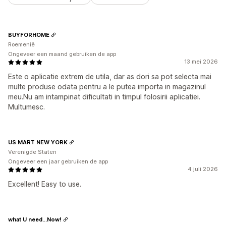
Milieuvriendelijke verzending
Wereldwijde fulfilment
Verzenden naar meerdere adressen
Updates in real time
Totaalprijzen
Bestellingen volgen
BUYFORHOME
Roemenië
Ongeveer een maand gebruiken de app
13 mei 2026
Este o aplicatie extrem de utila, dar as dori sa pot selecta mai
multe produse odata pentru a le putea importa in magazinul
meu.Nu am intampinat dificultati in timpul folosirii aplicatiei.
Multumesc.
US MART NEW YORK
Verenigde Staten
Ongeveer een jaar gebruiken de app
4 juli 2026
Excellent! Easy to use.
what U need...Now!