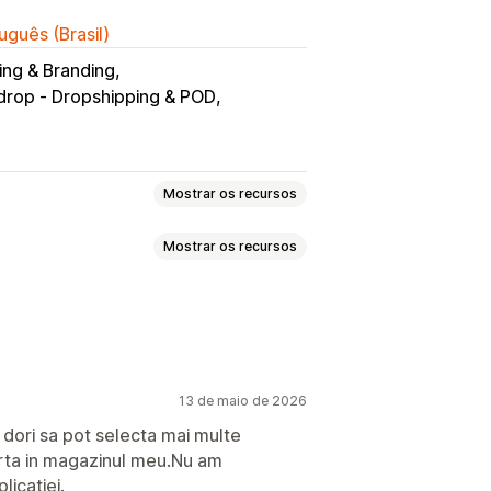
uguês (Brasil)
ng & Branding
rop ‑ Dropshipping & POD
Mostrar os recursos
Mostrar os recursos
s
Casa e jardim
Saúde e beleza
e e artesanato
lizada
Ferramentas de design
 jogos
Produtos para bebês
Personalização
ets
Móveis
Negócios e escritórios
 para adultos
13 de maio de 2026
s dori sa pot selecta mai multe
rta in magazinul meu.Nu am
Itens de vestuário
Bordados
China
Coreia do Sul
Dinamarca
plicatiei.
bidas
Presentes de Natal