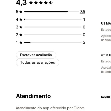
4,3
5
35
4
1
US MA
3
0
Estado
2
0
Aprox
usand
1
5
Escrever avaliação
what U
Estado
Todas as avaliações
Aprox
usand
Atendimento
Recur
Atendimento do app oferecido por Fiidom.