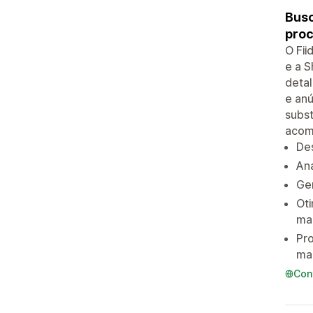
Busc
pro
O Fii
e a S
detal
e an
subst
acom
Des
Aná
Ger
Oti
ma
Pro
ma
Con