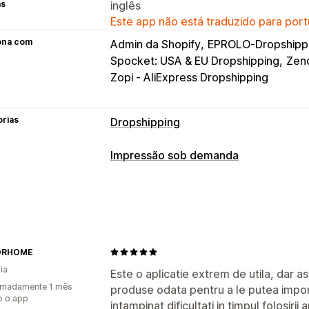
as
inglês
Este app não está traduzido para port
ona com
Admin da Shopify
EPROLO‑Dropshippi
Spocket: USA & EU Dropshipping
Zend
Zopi ‑ AliExpress Dropshipping
orias
Dropshipping
Produtos que você pode vender
Impressão sob demanda
Vestuário e acessórios
Bolsas e mala
Personalização de produto
Alimentos e bebidas
Eletrônicos
Art
Marcas próprias
Embalagem persona
Entretenimento e mídia
Brinquedos e
Gerador de simulação
Embalagens
Produtos esportivos
Produtos para p
Modelos personalizados
Equipamentos
Automotivo
Produtos
ORHOME
ia
Produtos
Locais para aquisição de produtos
Este o aplicatie extrem de utila, dar a
imadamente 1 mês
produse odata pentru a le putea impo
Impressão total
Bolsas
Cobertores
Alemanha
Austrália
Bélgica
Canadá
o o app
intampinat dificultati in timpul folosirii a
Chapéus
Sapatos
Utensílios para be