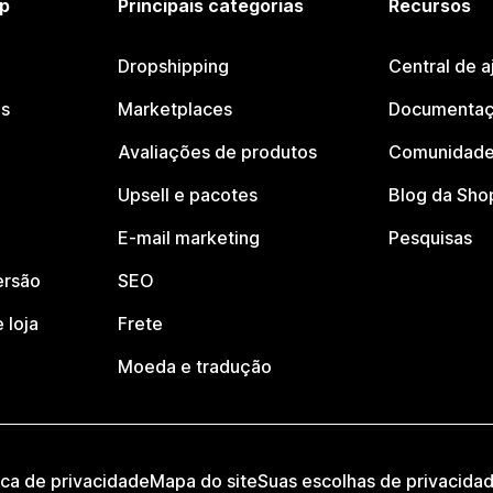
p
Principais categorias
Recursos
Dropshipping
Central de a
os
Marketplaces
Documentaç
Avaliações de produtos
Comunidade
Upsell e pacotes
Blog da Sho
E-mail marketing
Pesquisas
ersão
SEO
 loja
Frete
Moeda e tradução
ica de privacidade
Mapa do site
Suas escolhas de privacida