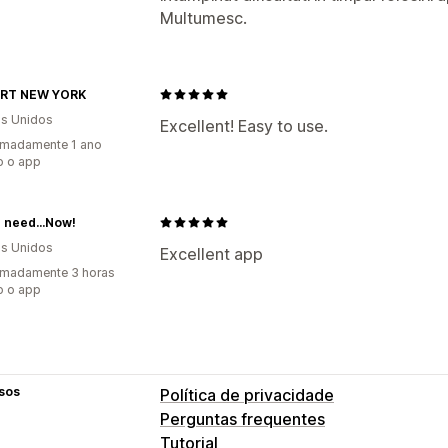
Espanha
Estados Unidos
Finlândia
F
Multumesc.
Decoração da casa
Artesanatos com 
Itália
Japão
Noruega
Nova Zelândia
Produtos para pets
Arte para parede
Reino Unido
Suécia
Suíça
Áustria
Í
Opções de frete
RT NEW YORK
Marca branca
Frete em lote
Frete p
s Unidos
Excellent! Easy to use.
imadamente 1 ano
Processamento de pedidos global
Fr
o o app
Atualizações em tempo real
Preço in
Acompanhamento de pedido
 need...Now!
s Unidos
Excellent app
imadamente 3 horas
o o app
sos
Política de privacidade
Perguntas frequentes
Tutorial