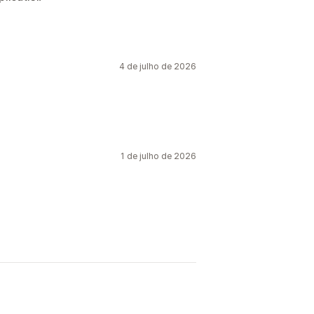
rança
Hungria
Indonésia
Israel
máquinas a laser
Joias
Países Baixos
Portugal
Ecológico
Orgânico
ndia
4 de julho de 2026
ersonalizado
Frete ecológico
ete múltiplo
clusivo
1 de julho de 2026