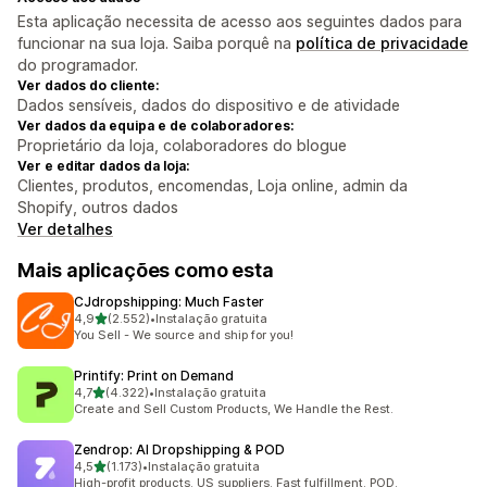
Esta aplicação necessita de acesso aos seguintes dados para
funcionar na sua loja. Saiba porquê na
política de privacidade
do programador.
Ver dados do cliente:
Dados sensíveis, dados do dispositivo e de atividade
Ver dados da equipa e de colaboradores:
Proprietário da loja, colaboradores do blogue
Ver e editar dados da loja:
Clientes, produtos, encomendas, Loja online, admin da
Shopify, outros dados
Ver detalhes
Mais aplicações como esta
CJdropshipping: Much Faster
de 5 estrelas
4,9
(2.552)
•
Instalação gratuita
2552 total de avaliações
You Sell - We source and ship for you!
Printify: Print on Demand
de 5 estrelas
4,7
(4.322)
•
Instalação gratuita
4322 total de avaliações
Create and Sell Custom Products, We Handle the Rest.
Zendrop: AI Dropshipping & POD
de 5 estrelas
4,5
(1.173)
•
Instalação gratuita
1173 total de avaliações
High-profit products. US suppliers. Fast fulfillment. POD.