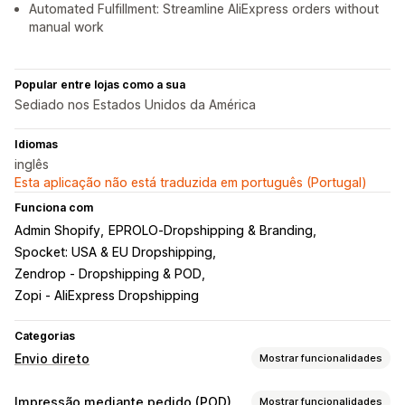
Automated Fulfillment: Streamline AliExpress orders without
manual work
Popular entre lojas como a sua
Sediado nos Estados Unidos da América
Idiomas
inglês
Esta aplicação não está traduzida em português (Portugal)
Funciona com
Admin Shopify
EPROLO‑Dropshipping & Branding
Spocket: USA & EU Dropshipping
Zendrop ‑ Dropshipping & POD
Zopi ‑ AliExpress Dropshipping
Categorias
Envio direto
Mostrar funcionalidades
Produtos que pode vender
Impressão mediante pedido (POD)
Mostrar funcionalidades