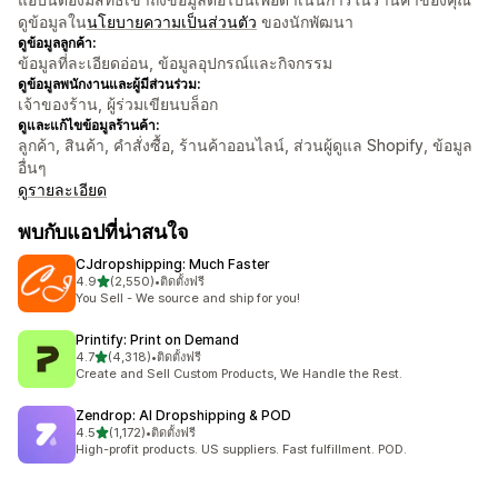
ดูข้อมูลใน
นโยบายความเป็นส่วนตัว
ของนักพัฒนา
ดูข้อมูลลูกค้า:
ข้อมูลที่ละเอียดอ่อน, ข้อมูลอุปกรณ์และกิจกรรม
ดูข้อมูลพนักงานและผู้มีส่วนร่วม:
เจ้าของร้าน, ผู้ร่วมเขียนบล็อก
ดูและแก้ไขข้อมูลร้านค้า:
ลูกค้า, สินค้า, คำสั่งซื้อ, ร้านค้าออนไลน์, ส่วนผู้ดูแล Shopify, ข้อมูล
อื่นๆ
ดูรายละเอียด
พบกับแอปที่น่าสนใจ
CJdropshipping: Much Faster
เต็ม 5 ดาว
4.9
(2,550)
•
ติดตั้งฟรี
ทั้งหมด 2550 รีวิว
You Sell - We source and ship for you!
Printify: Print on Demand
เต็ม 5 ดาว
4.7
(4,318)
•
ติดตั้งฟรี
ทั้งหมด 4318 รีวิว
Create and Sell Custom Products, We Handle the Rest.
Zendrop: AI Dropshipping & POD
เต็ม 5 ดาว
4.5
(1,172)
•
ติดตั้งฟรี
ทั้งหมด 1172 รีวิว
High-profit products. US suppliers. Fast fulfillment. POD.