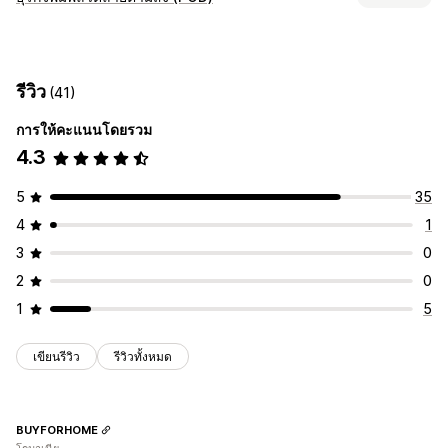
เสื้อผ้าและเครื่องประดับ
กระเป๋าและกระเป๋าเดินทาง
บ้านและสวน
การปรับแต่งสินค้า
สุขภาพและความงาม
อาหารและเครื่องดื่ม
อิเล็กทรอนิกส์
ป้ายกำกับส่วนตัว
บรรจุภัณฑ์ที่กำหนดเอง
เครื่องมือออกแบบ
ศิลปะและงานฝีมือ
ความบันเทิงและสื่อ
ของเล่นและเกม
รีวิว
(41)
เครื่องมือสร้างม็อคอัป
แพ็คอิน
การปรับแต่งให้เหมาะกับบุคคล
สินค้าสำหรับเด็ก
สินค้ากีฬา
สินค้าสำหรับสัตว์เลี้ยง
เฟอร์นิเจอร์
เทมเพลตที่กำหนดเอง
ธุรกิจและสำนักงาน
ฮาร์ดแวร์
ยานยนต์
สินค้าผู้ใหญ่
การให้คะแนนโดยรวม
4.3
สินค้า
ตำแหน่งที่ตั้งที่จัดหา
พิมพ์ลายทั้งตัว
กระเป๋า
ผ้าห่ม
เครื่องแต่งกาย
งานปัก
หมวก
จีน
ญี่ปุ่น
นอร์เวย์
นิวซีแลนด์
ฝรั่งเศส
ฟินแลนด์
สวิตเซอร์แลนด์
5
35
รองเท้า
แก้วน้ำ
ของขวัญวันหยุด
ของตกแต่งบ้าน
สวีเดน
สหรัฐอเมริกา
สหราชอาณาจักร
สเปน
ออสเตรีย
4
1
งานฝีมือจากเลเซอร์
เครื่องประดับ
สินค้าสำหรับสัตว์เลี้ยง
ออสเตรเลีย
อิตาลี
อินเดีย
อินโดนีเซีย
อิสราเอล
ฮังการี
3
0
ศิลปะบนผนัง
เป็นมิตรกับสิ่งแวดล้อม
ออร์แกนิก
เกาหลีใต้
เดนมาร์ก
เนเธอร์แลนด์
เบลเยียม
เยอรมนี
แคนาดา
2
0
โปรตุเกส
ตัวเลือกการจัดส่ง
1
5
ป้ายกำกับสีขาว
การจัดส่งจำนวนมาก
การจัดส่งที่กำหนดเอง
การจัดส่งแบบ Eco
การจัดการคำสั่งซื้อทั่วโลก
เขียนรีวิว
รีวิวทั้งหมด
การจัดส่งหลายรายการ
อัปเดตแบบเรียลไทม์
ราคารวมทุกอย่างแล้ว
การติดตามคำสั่งซื้อ
BUYFORHOME