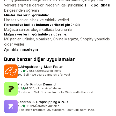
verilere erişmesi gerekir. Nedenini geliştiricinin
gizlilik politikası
belgesinden öğrenin.
Müşteri verilerini görüntüle:
Hassas veriler, cihaz ve etkinlik verileri
Personel ve katkıda bulunan verilerini görüntüle:
Mağaza sahibi, bloga katkıda bulunanlar
Mağaza verilerini görüntüle ve düzenle:
Müşteriler, ürünler, siparişler, Online Mağaza, Shopify yöneticisi,
diğer veriler
Ayrıntıları inceleyin
Buna benzer diğer uygulamalar
CJdropshipping: Much Faster
5 yıldız üzerinden
4,9
(2.555)
•
Ücretsiz yükleme
toplam 2555 değerlendirme
You Sell - We source and ship for you!
Printify: Print on Demand
5 yıldız üzerinden
4,7
(4.333)
•
Ücretsiz yükleme
toplam 4333 değerlendirme
Create and Sell Custom Products, We Handle the Rest.
Zendrop: AI Dropshipping & POD
5 yıldız üzerinden
4,5
(1.172)
•
Ücretsiz yükleme
toplam 1172 değerlendirme
High-profit products. US suppliers. Fast fulfillment. POD.