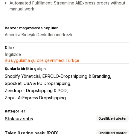
Automated Fulfillment: Streamline AliExpress orders without
manual work
Benzer mağazalarda popüler
Amerika Birleşik Devletleri merkezli
Diller
İngilizce
Bu uygulama şu dile çevrilmedi:Türkçe
Şunlarla birlikte çalışır:
Shopify Yöneticisi
EPROLO‑Dropshipping & Branding
Spocket: USA & EU Dropshipping
Zendrop ‑ Dropshipping & POD
Zopi ‑ AliExpress Dropshipping
Kategoriler
Stoksuz satış
Özellikleri göster
Satabileceğiniz ürünler
Talep üzerine baskı (POD)
Özellikleri göster