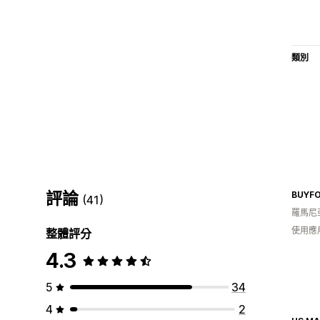
類別
評論
BUYF
(41)
羅馬尼
使用應
整體評分
4.3
5
34
4
2