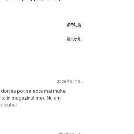
顯示功能
顯示功能
健康與美容
食品與飲料
電子產品
具與遊戲
嬰幼兒商品
運動商品
生器
裝箱贈品
個人化
自訂範本
汽車
成熟商品
2026年5月13日
鞋子
飲料用品
節慶禮品
家飾
韓
印尼
印度
奧地利
德國
挪威
日本
有機
s dori sa pot selecta mai multe
美國
義大利
芬蘭
英國
荷蘭
葡萄牙
rta in magazinul meu.Nu am
plicatiei.
球出貨作業
分次運送
即時更新