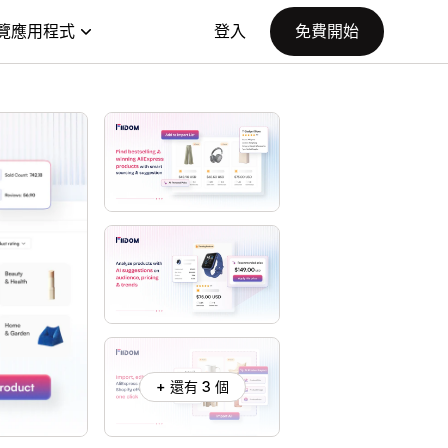
覽應用程式
登入
免費開始
+ 還有 3 個