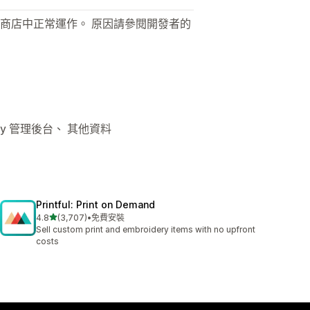
商店中正常運作。 原因請參閱開發者的
fy 管理後台、 其他資料
Printful: Print on Demand
滿分 5 顆星
4.8
(3,707)
•
免費安裝
共有 3707 則評價
Sell custom print and embroidery items with no upfront
costs