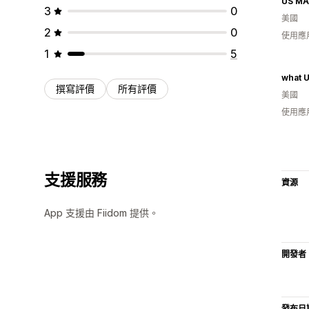
US MA
3
0
美國
2
0
使用應
1
5
what U
撰寫評價
所有評價
美國
使用應
支援服務
資源
App 支援由 Fiidom 提供。
開發者
發布日