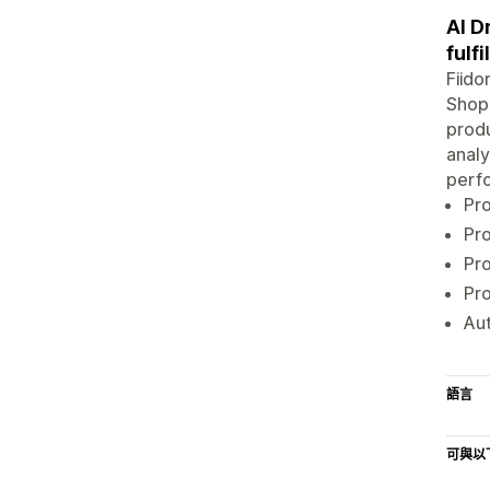
AI D
fulf
Fiido
Shopi
produ
analy
perfo
Pro
Pro
Pro
Pro
Aut
語言
可與以