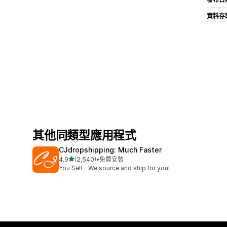
資料存
其他同類型應用程式
CJdropshipping: Much Faster
滿分 5 顆星
4.9
(2,540)
•
免費安裝
共有 2540 則評價
You Sell - We source and ship for you!