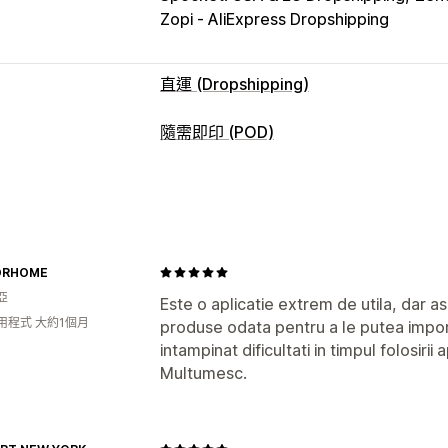
Zopi ‑ AliExpress Dropshipping
直運 (Dropshipping)
可銷售商品
隨需即印 (POD)
服飾與配件
包包與行李箱
家居與園藝
商品客製化
藝術與手工藝品
娛樂與多媒體檔案
玩
私人標籤
客製化包材
設計工具
模型產
寵物商品
家具
商務與辦公室
硬體設備
商品
採購地點
ORHOME
滿版印花
包包
毛毯
服飾
刺繡
帽子
中國
丹麥
以色列
加拿大
匈牙利
南
亞
雷射雕刻
珠寶
寵物商品
壁飾
環保
Este o aplicatie extrem de utila, dar a
比利時
法國
澳洲
瑞典
瑞士
紐西蘭
用程式 大約1個月
produse odata pentru a le putea impo
西班牙
運送選項
intampinat dificultati in timpul folosirii a
白標
大量運送
自訂運送
環保運送
全
Multumesc.
全包定價
追蹤訂單