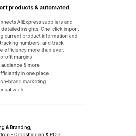
port products & automated
connects AliExpress suppliers and
detailed insights. One-click import
g current product information and
c tracking numbers, and track
e efficiency more than ever.
 profit margins
et audience & more
iciently in one place
r on-brand marketing
manual work
g & Branding
rop ‑ Dropshipping & POD