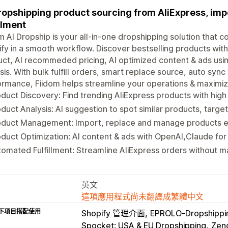
ropshipping product sourcing from AliExpress, im
illment
m AI Dropship is your all-in-one dropshipping solution that 
fy in a smooth workflow. Discover bestselling products with 
ct, AI recommeded pricing, AI optimized content & ads usin
sis. With bulk fulfill orders, smart replace source, auto syn
rmance, Fiidom helps streamline your operations & maximiz
duct Discovery: Find trending AliExpress products with high
duct Analysis: AI suggestion to spot similar products, targ
duct Management: Import, replace and manage products eff
duct Optimization: AI content & ads with OpenAI,Claude fo
omated Fulfillment: Streamline AliExpress orders without 
英文
這項應用程式尚未翻譯成繁體中文
下項目搭配使用
Shopify 管理介面
EPROLO‑Dropshippin
Spocket: USA & EU Dropshipping
Zend