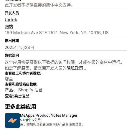
此开发者不提供直接的简体中文支持。
开发人员
Uptek
网站
169 Madison Ave STE 2521, New York, NY, 10016, US
推出日期
2025年1月28日
数据访问
这个应用需要获得以下数据的访问权限，才能在您的商店中运行。
如需了解原因，请查阅开发人员的
隐私政策
。
查看员工和协作者数据:
店主
查看和编辑商店数据:
产品、 Shopify 后台
查看详细信息
更多此类应用
MeApps Product Notes Manager
星（满分 5 星）
5.0
(1)
•
免费
总共 1 条评论
用于添加和查看备注的内部产品备注管理器。