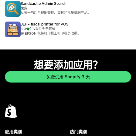
Sandcastle Admin Search
免费
从统一的后台视图查找、审核和批量编辑产品。
JEF ‑ fiscal printer for POS
星（满分 5 星）
3.0
(1)
•
提供免费套餐
总共 1 条评论
在 EPSON 税控打印机上打印税务收据。
想要添加应用？
免费试用 Shopify 3 天
应用类别
热门类别