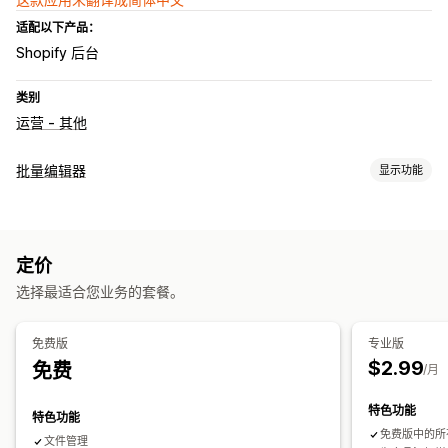
适配以下产品：
Shopify 后台
类别
运营 - 其他
批量编辑器
显示功能
可编辑资源
图片
定价
操作
选择最适合您业务的套餐。
数据同步
搜索和筛选
批量编辑
免费版
专业版
$2.99
免费
/月
特色功能
特色功能
免费版中的所
文件管理