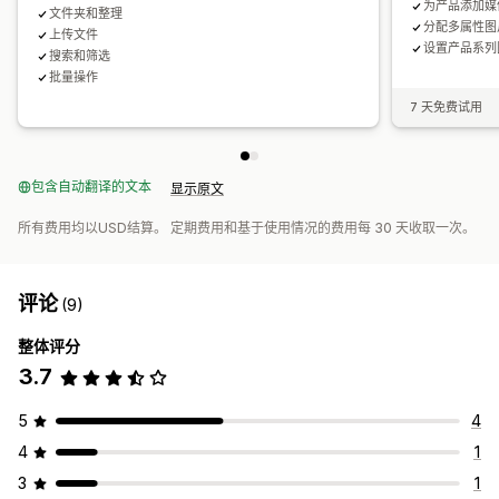
为产品添加媒
文件夹和整理
分配多属性图
上传文件
设置产品系列
搜索和筛选
批量操作
7 天免费试用
包含自动翻译的文本
显示原文
所有费用均以USD结算。 定期费用和基于使用情况的费用每 30 天收取一次。
评论
(9)
整体评分
3.7
5
4
4
1
3
1