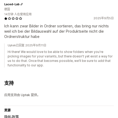
Laced-Lab
德国
14分钟 人在使用应用
2025年9月5日
Ich kann zwar Bilder in Ordner sortieren, das bring nur nichts
weil ich bei der Bildauswahl auf der Produktseite nicht die
Ordnerstruktur habe
Uptek已回复 2025年9月11日
Hi there! We would love to be able to show folders when you're
picking images for your variants, but there doesn't yet exist a way for
us to do that. Once that becomes possible, we'll be sure to add that
functionality to our app.
支持
应用支持由 Uptek 提供。
资源
隐私政策