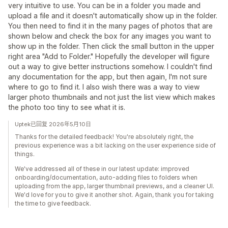
very intuitive to use. You can be in a folder you made and
upload a file and it doesn't automatically show up in the folder.
You then need to find it in the many pages of photos that are
shown below and check the box for any images you want to
show up in the folder. Then click the small button in the upper
right area "Add to Folder." Hopefully the developer will figure
out a way to give better instructions somehow. I couldn't find
any documentation for the app, but then again, I'm not sure
where to go to find it. I also wish there was a way to view
larger photo thumbnails and not just the list view which makes
the photo too tiny to see what it is.
Uptek已回复 2026年5月10日
Thanks for the detailed feedback! You're absolutely right, the
previous experience was a bit lacking on the user experience side of
things.
We've addressed all of these in our latest update: improved
onboarding/documentation, auto-adding files to folders when
uploading from the app, larger thumbnail previews, and a cleaner UI.
We'd love for you to give it another shot. Again, thank you for taking
the time to give feedback.