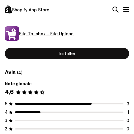
Shopify App Store
File To Inbox ‑ File Upload
Installer
Avis
(4)
Note globale
4,6
5
3
4
1
3
0
2
0