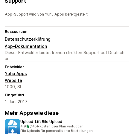
Support
App-Support wird von Yuhu Apps bereitgestellt.
Ressourcen
Datenschutzerklärung
App-Dokumentation
Dieser Entwickler bietet keinen direkten Support auf Deutsch
an.
Entwickler
Yuhu Apps
Website
1000, SI
Eingeführt
1. Juni 2017
Mehr Apps wie diese
Upload‑Lift Bild Upload
von 5 Sternen
4,9
(145)
•
Kostenloser Plan verfügbar
145 Rezensionen insgesamt
File Uploads für personalisierte Bestellungen.