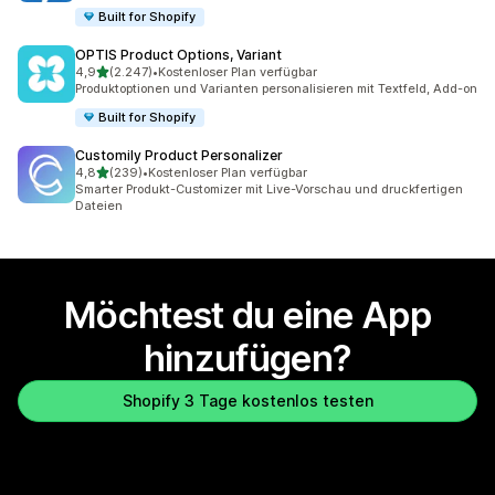
Built for Shopify
OPTIS Product Options, Variant
von 5 Sternen
4,9
(2.247)
•
Kostenloser Plan verfügbar
2247 Rezensionen insgesamt
Produktoptionen und Varianten personalisieren mit Textfeld, Add-on
Built for Shopify
Customily Product Personalizer
von 5 Sternen
4,8
(239)
•
Kostenloser Plan verfügbar
239 Rezensionen insgesamt
Smarter Produkt-Customizer mit Live-Vorschau und druckfertigen
Dateien
Möchtest du eine App
hinzufügen?
Shopify 3 Tage kostenlos testen