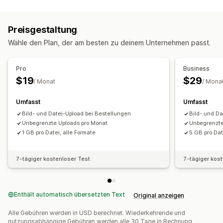
Dateitypen
PNG
JPEG
PSD
PDF
Excel
Bilder
Videos
ZIP
Preisgestaltung
Benutzerdefinierte Regeln
Wähle den Plan, der am besten zu deinem Unternehmen passt.
Pro
Business
$19
$29
/ Monat
/ Mona
Umfasst
Umfasst
Bild- und Datei-Upload bei Bestellungen
Bild- und Da
Unbegrenzte Uploads pro Monat
Unbegrenzte
1 GB pro Datei, alle Formate
5 GB pro Dat
7-tägiger kostenloser Test
7-tägiger kos
Enthält automatisch übersetzten Text
Original anzeigen
Alle Gebühren werden in USD berechnet. Wiederkehrende und
nutzungsabhängige Gebühren werden alle 30 Tage in Rechnung