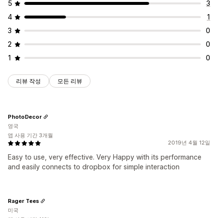
5
3
4
1
3
0
2
0
1
0
리뷰 작성
모든 리뷰
PhotoDecor
영국
앱 사용 기간 3개월
2019년 4월 12일
Easy to use, very effective. Very Happy with its performance
and easily connects to dropbox for simple interaction
Rager Tees
미국