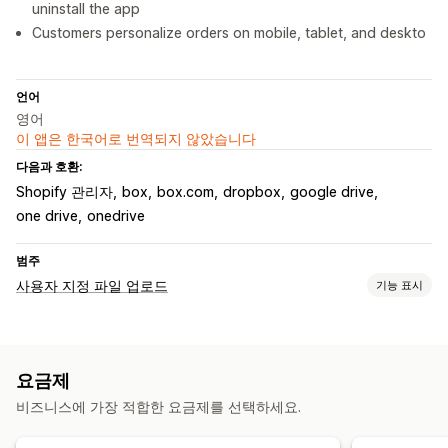
uninstall the app
Customers personalize orders on mobile, tablet, and deskto
언어
영어
이 앱은 한국어로 번역되지 않았습니다
다음과 호환:
Shopify 관리자
box
box.com
dropbox
google drive
one drive
onedrive
범주
사용자 지정 파일 업로드
기능 표시
파일 형식
PNG
JPEG
PSD
PDF
Excel
이미지
동영상
ZIP
요금제
사용자 지정 규칙
비즈니스에 가장 적합한 요금제를 선택하세요.