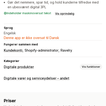
Gør det nemmere, spar tid, og hold kunderne tilfredse med
en ubesværet digital 3PL
Indeholder maskinoversat tekst
Vis oprindelig
Sprog
Engelsk
Denne app er ikke oversat til Dansk
Fungerer sammen med
Kundekonti
Shopify-administrator
Ravelry
Kategorier
Digitale produkter
Vis funktioner
Produkttyper
Digitale varer og serviceydelser – andet
Audio
Digital kunst
E-bøger
Spil
PDF-filer
Software
Videoer
Tilpasset
Downloadadministration
Priser
Maillevering
Masseupload
Tilpassede downloadsider