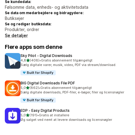
Se kundedata:
Følsomme data, enheds- og aktivitetsdata
Se data om medarbejdere og bidragydere:
Butiksejer
Se og rediger butiksdata:
Produkter, ordrer
Se detaljer
Flere apps som denne
Sky Pilot ‑ Digital Downloads
ud af 5 stjerner
4,8
(408)
•
Gratis abonnement tilgængeligt
408 anmeldelser i alt
Sælg digitale varer, musik, video, PDF via stream/download.
Built for Shopify
BIG Digital Downloads File PDF
ud af 5 stjerner
5,0
(862)
•
Gratis abonnement tilgængeligt
862 anmeldelser i alt
Sælg digitale downloads, PDF-filer, e-bøger, filer og licensnøgler
Built for Shopify
EDP ‑ Easy Digital Products
ud af 5 stjerner
5,0
(191)
•
Gratis at installere
191 anmeldelser i alt
Øg salget ved nemt at levere downloads og licensnøgler