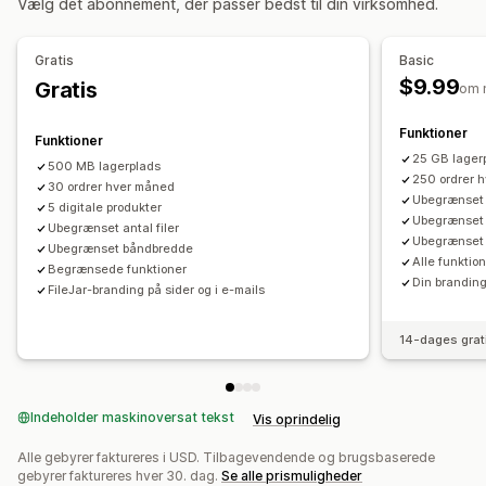
Vælg det abonnement, der passer bedst til din virksomhed.
Takkeside
Downloadgrænser
Ubegrænsede downloads
Analyser
SMTP
Ekstern hosting
Tilpassede links
Gratis
Basic
Amazon S3-lagring
$9.99
Gratis
om 
Filsikkerhed
Funktioner
Funktioner
Licensnøgle
Filkryptering
Vandmærker
Filhosting
25 GB lager
500 MB lagerplads
250 ordrer 
30 ordrer hver måned
Ubegrænset a
5 digitale produkter
Ubegrænset a
Ubegrænset antal filer
Ubegrænset
Ubegrænset båndbredde
Alle funktion
Begrænsede funktioner
Din brandin
FileJar-branding på sider og i e-mails
14-dages grat
Indeholder maskinoversat tekst
Vis oprindelig
Alle gebyrer faktureres i USD. Tilbagevendende og brugsbaserede
gebyrer faktureres hver 30. dag.
Se alle prismuligheder