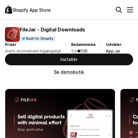
Shopify App Store
FileJar ‑ Digital Downloads
Built for Shopify
Priser
Bedømmelse
Udvikler
Gratis abonnement tilgængeligt
5,0
(15)
App Jar
Installér
Se demobutik