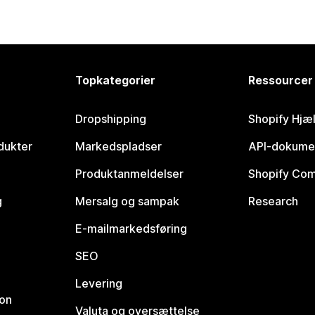
Topkategorier
Ressourcer
Dropshipping
Shopify Hjæ
dukter
Markedspladser
API-dokume
Produktanmeldelser
Shopify Co
g
Mersalg og sampak
Research
E-mailmarkedsføring
SEO
Levering
ion
Valuta og oversættelse