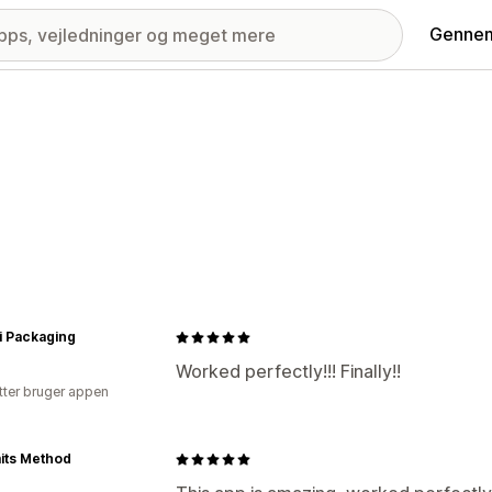
Gennem
i Packaging
Worked perfectly!!! Finally!!
tter bruger appen
its Method