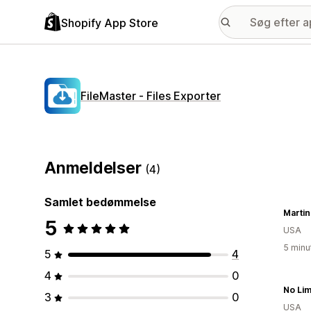
Shopify App Store
FileMaster ‑ Files Exporter
Anmeldelser
(4)
Samlet bedømmelse
Martin
5
USA
5 minu
5
4
4
0
No Lim
3
0
USA