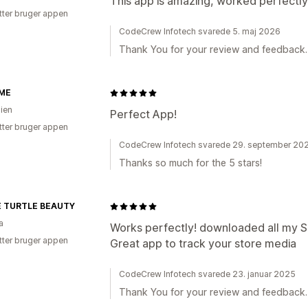
This app is amazing, worked perfectly
tter bruger appen
CodeCrew Infotech svarede 5. maj 2026
Thank You for your review and feedback.
ME
lien
Perfect App!
tter bruger appen
CodeCrew Infotech svarede 29. september 20
Thanks so much for the 5 stars!
 TURTLE BEAUTY
a
Works perfectly! downloaded all my Sh
tter bruger appen
Great app to track your store media
CodeCrew Infotech svarede 23. januar 2025
Thank You for your review and feedback.