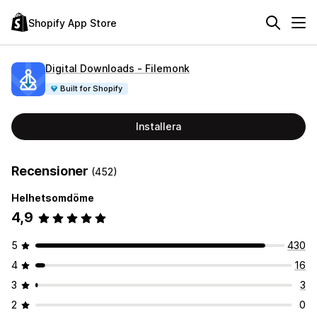
Shopify App Store
Digital Downloads ‑ Filemonk
Built for Shopify
Installera
Recensioner
(452)
Helhetsomdöme
4,9
5
430
4
16
3
3
2
0