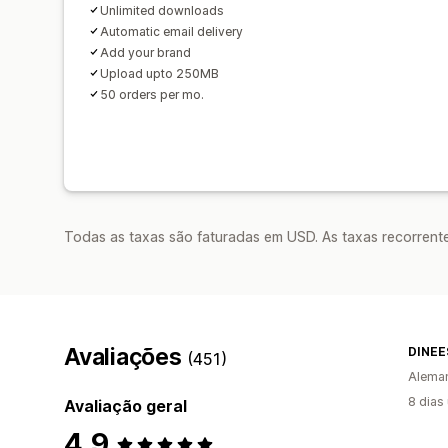
Unlimited downloads
Automatic email delivery
Add your brand
Upload upto 250MB
50 orders per mo.
Todas as taxas são faturadas em USD. As taxas recorrente
Avaliações
DINEE
(451)
Alema
8 dias
Avaliação geral
4,9