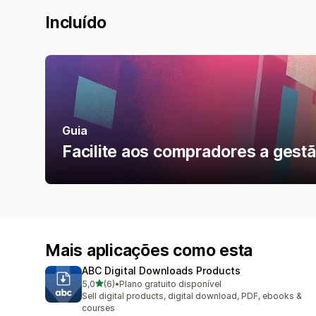
Incluído
Guia
Facilite aos compradores a gestã
Mais aplicações como esta
ABC Digital Downloads Products
de 5 estrelas
5,0
(6)
•
Plano gratuito disponível
6 total de avaliações
Sell digital products, digital download, PDF, ebooks &
courses