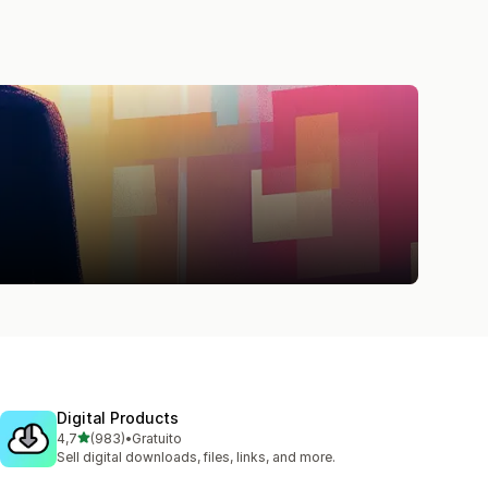
Digital Products
de 5 estrelas
4,7
(983)
•
Gratuito
983 total de avaliações
Sell digital downloads, files, links, and more.