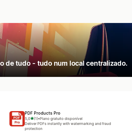
o de tudo - tudo num local centralizado.
PDF Products Pro
de 5 estrelas
5,0
(1)
•
Plano gratuito disponível
1 total de avaliações
Deliver PDFs instantly with watermarking and fraud
protection