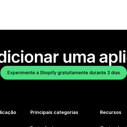
dicionar uma apl
Experimente a Shopify gratuitamente durante 3 dias
licação
Principais categorias
Recursos