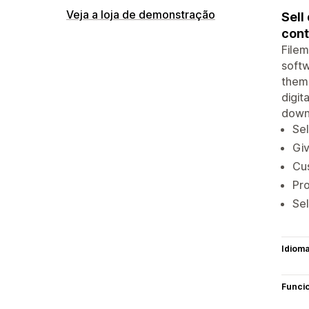
Veja a loja de demonstração
Sell
cont
Filem
softw
them 
digit
downl
Sel
Giv
Cu
Pro
Sel
Idiom
Funci