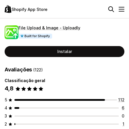
Shopify App Store
File Upload & Image ‑ Uploadly
Built for Shopify
Instalar
Avaliações
(122)
Classificação geral
4,8
5
112
4
6
3
0
2
1