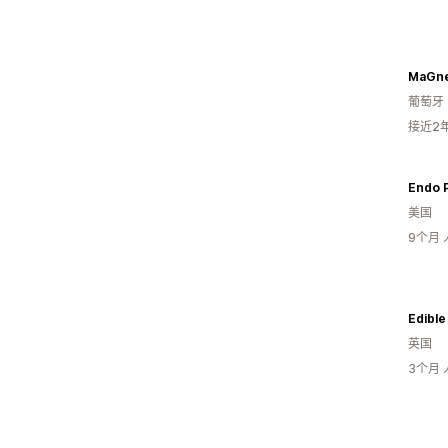
MaGne
葡萄牙
接近2
Endo 
美国
9个月
Edible
英国
3个月