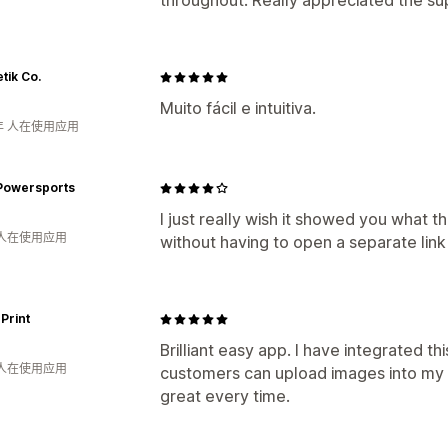
throughout. Really appreciated the su
tik Co.
Muito fácil e intuitiva.
年 人在使用应用
Powersports
I just really wish it showed you what t
 人在使用应用
without having to open a separate link
 Print
Brilliant easy app. I have integrated t
 人在使用应用
customers can upload images into my 
great every time.