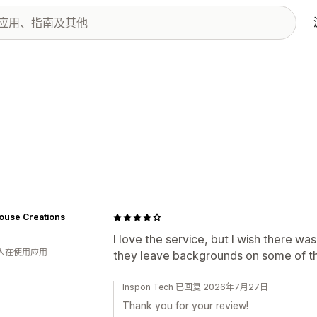
ouse Creations
I love the service, but I wish there w
 人在使用应用
they leave backgrounds on some of the
Inspon Tech 已回复 2026年7月27日
Thank you for your review!