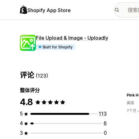
Shopify App Store
File Upload & Image ‑ Uploadly
Built for Shopify
评论
(123)
整体评分
Pink H
4.8
美国
7个月
5
113
4
6
3
0