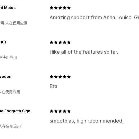
t Mates
Amazing support from Anna Louise. Gr
个月 人在使用应用
 K'z
i like all of the features so far.
人在使用应用
weden
Bra
 人在使用应用
e Footpath Sign
smooth as, high recommended,
 人在使用应用