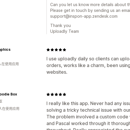
Can you let us know more details about th
Please get in touch by sending us an email
support@inspon-app.zendesk.com
Thank you
Uploadly Team
aphics
I use uploadly daily so clients can upl
 人在使用应用
orders, works like a charm, been using
websites.
oodie Box
亚
I really like this app. Never had any is
 人在使用应用
solving a tricky technical issue with o
The problem involved a custom code w
and Pascal worked through it thoroug