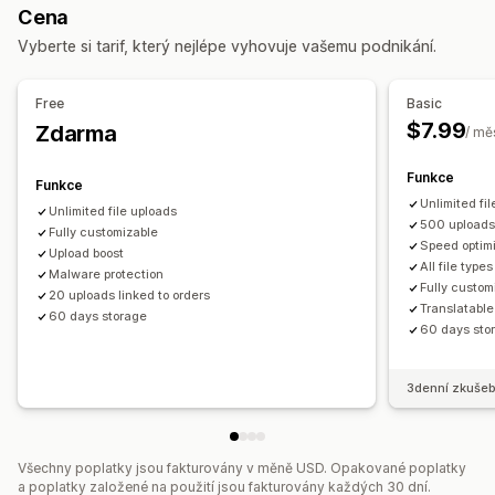
Cena
Vlastní pravidla
Vyberte si tarif, který nejlépe vyhovuje vašemu podnikání.
Správa souborů
Oříznutí obrázku
Otočení obrázku
Přidat text
Free
Basic
Vlastní pole
Hromadné úpravy
Náhled
$7.99
Zdarma
/ mě
Ochrana proti malwaru
Import a export
Stahování souborů
Tisk
Funkce
Funkce
Unlimited fi
Unlimited file uploads
500 uploads 
Fully customizable
Speed optim
Upload boost
All file types
Malware protection
Fully custom
20 uploads linked to orders
Translatable
60 days storage
60 days sto
3denní zkušeb
Všechny poplatky jsou fakturovány v měně USD. Opakované poplatky
a poplatky založené na použití jsou fakturovány každých 30 dní.