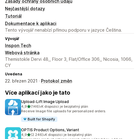
Zásady ochrany osobních údajů
Nejčastější dotazy
Tutoriál
Dokumentace k aplikaci
Tento vývojář nenabízí přímou podporu v jazyce Čeština.
Vývojář
Inspon Tech
Webová stránka
Themistokle Dervi 48,, Floor 3, Flat/Office 306,, Nicosia, 1066,
CY
Uvedena
22. březen 2021 ·
Protokol změn
Více aplikací jako je tato
Upload‑Lift Image Upload
z 5 hvězd
4,9
(146)
•
K dispozici je bezplatný plán
Celkový počet recenzí: 146
Receive Image file uploads for personalized orders.
Built for Shopify
OPTIS Product Options, Variant
z 5 hvězd
4,9
(2 246)
•
K dispozici je bezplatný plán
Celkový počet recenzí: 2246