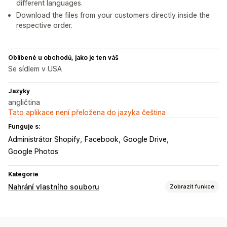
different languages.
Download the files from your customers directly inside the
respective order.
Oblíbené u obchodů, jako je ten váš
Se sídlem v USA
Jazyky
angličtina
Tato aplikace není přeložena do jazyka čeština
Funguje s:
Administrátor Shopify
Facebook
Google Drive
Google Photos
Kategorie
Nahrání vlastního souboru
Zobrazit funkce
Typy souborů
PNG
JPEG
PSD
PDF
Excel
Obrázky
Videa
ZIP