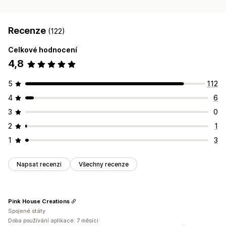
Recenze
(122)
Celkové hodnocení
4,8
5
112
4
6
3
0
2
1
1
3
Napsat recenzi
Všechny recenze
Pink House Creations
Spojené státy
Doba používání aplikace: 7 měsíci