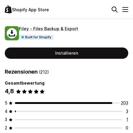
Shopify App Store
Filey ‑ Files Backup & Export
Built for Shopify
Installieren
Rezensionen
(212)
Gesamtbewertung
4,8
5
203
4
3
3
1
2
0