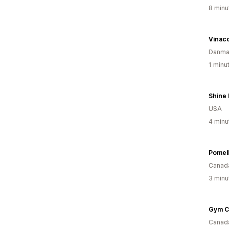
8 minu
Vinac
Danma
1 minu
Shine
USA
4 minu
Pomell
Canad
3 minu
Gym C
Canad