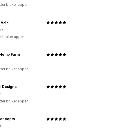
tter bruker appen
ce.dk
rk
tt bruker appen
 Hemp Farm
tter bruker appen
i Designs
a
tter bruker appen
oncepts
a