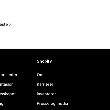
este
Shopify
lpesenter
Om
ntasjon
Karrierer
lesskapet
Investorer
gg
Presse og media