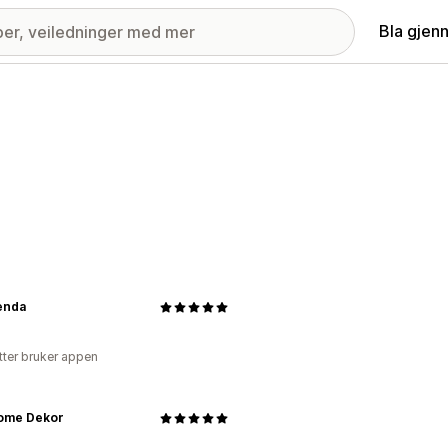
Bla gjen
enda
tter bruker appen
ome Dekor