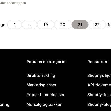
utter bruker appen
ige
N
1
…
19
20
21
22
Populære kategorier
Ressurser
Direktefrakting
Shopifys hje
Markedsplasser
API-dokume
Produktanmeldelser
Shopify-fel
vering
Mersalg og pakker
Shopify-blo