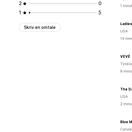
2
0
1 minu
1
5
Ladies
Skriv en omtale
USA
14 min
VEVÉ
Tyskl
8 minu
The Da
USA
2 minu
Canad