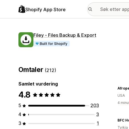
Shopify App Store
Filey ‑ Files Backup & Export
Built for Shopify
Omtaler
(212)
Samlet vurdering
Afrop
4.8
USA
4 minu
5
203
4
3
BFC H
3
1
Tyrkia