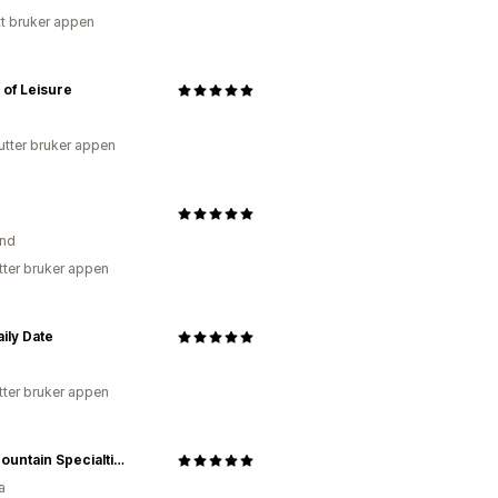
tt bruker appen
 of Leisure
utter bruker appen
and
tter bruker appen
ily Date
tter bruker appen
Blue Mountain Specialties Inc
a