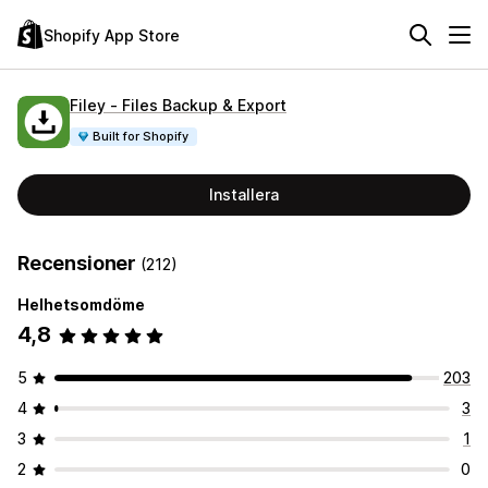
Shopify App Store
Filey ‑ Files Backup & Export
Built for Shopify
Installera
Recensioner
(212)
Helhetsomdöme
4,8
5
203
4
3
3
1
2
0