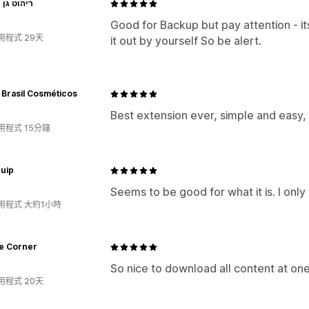
ALL-IN ריהוט גן
Good for Backup but pay attention - its
用程式 29天
it out by yourself So be alert.
Brasil Cosméticos
Best extension ever, simple and easy,
用程式 15分鐘
uip
Seems to be good for what it is. I only
用程式 大約1小時
ce Corner
So nice to download all content at one
用程式 20天