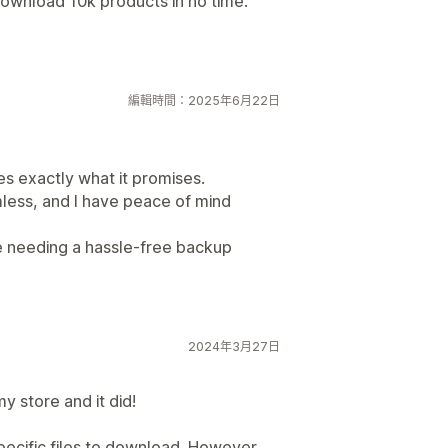
ownload 10k products in no time.
編輯時間：2025年6月22日
oes exactly what it promises.
less, and I have peace of mind
e needing a hassle-free backup
2024年3月27日
 store and it did!
specific files to download. However,