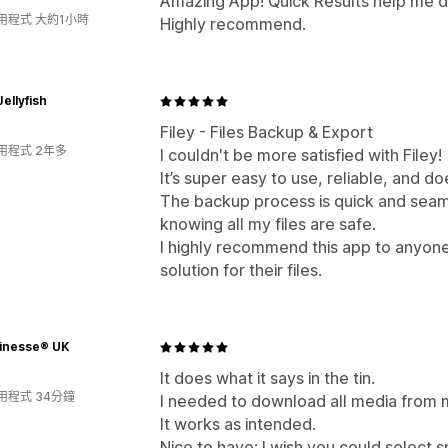
Amazing App! Quick Results help me d
用程式 大約1小時
Highly recommend.
ellyfish
Filey - Files Backup & Export
用程式 2年多
I couldn't be more satisfied with Filey!
It’s super easy to use, reliable, and d
The backup process is quick and seam
knowing all my files are safe.
I highly recommend this app to anyon
solution for their files.
Finesse® UK
It does what it says in the tin.
用程式 34分鐘
I needed to download all media from my
It works as intended.
Nice to have: I wish you could select 