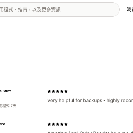
瀏
s Stuff
very helpful for backups - highly re
用程式 7天
are