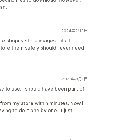
lan.
2024年2月8日
ire shopify store images... it all
 store them safely should i ever need
2023年9月1日
asy to use... should have been part of
s from my store within minutes. Now I
ing to do it one by one. It just