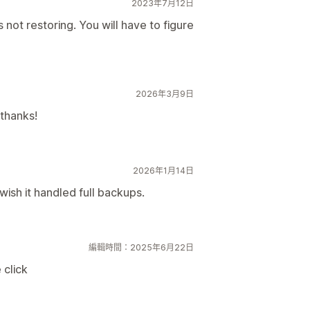
2023年7月12日
 not restoring. You will have to figure
2026年3月9日
 thanks!
2026年1月14日
 wish it handled full backups.
編輯時間：2025年6月22日
 click