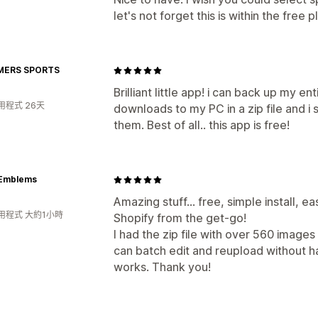
let's not forget this is within the free p
MERS SPORTS
Brilliant little app! i can back up my ent
用程式 26天
downloads to my PC in a zip file and i
them. Best of all.. this app is free!
 Emblems
Amazing stuff... free, simple install, e
用程式 大約1小時
Shopify from the get-go!
I had the zip file with over 560 image
can batch edit and reupload without hav
works. Thank you!