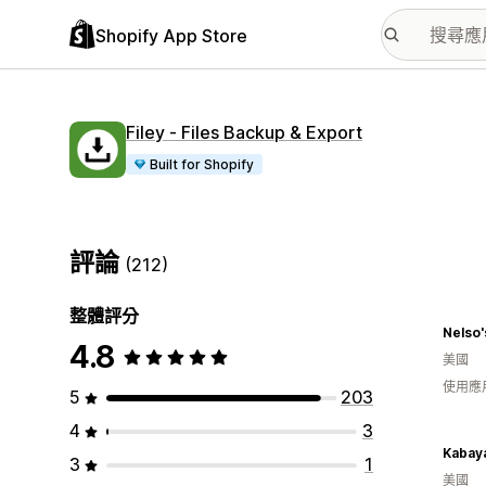
Shopify App Store
Filey ‑ Files Backup & Export
Built for Shopify
評論
(212)
整體評分
Nelso'
4.8
美國
使用應
5
203
4
3
Kabay
3
1
美國